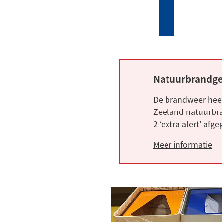
Mijn
Zoeken
(Verwijst
Tholen
naar
een
externe
website)
Natuurbrandge
Alarm:
De brandweer heef
Zeeland natuurbra
2 ‘extra alert’ afg
Meer informatie