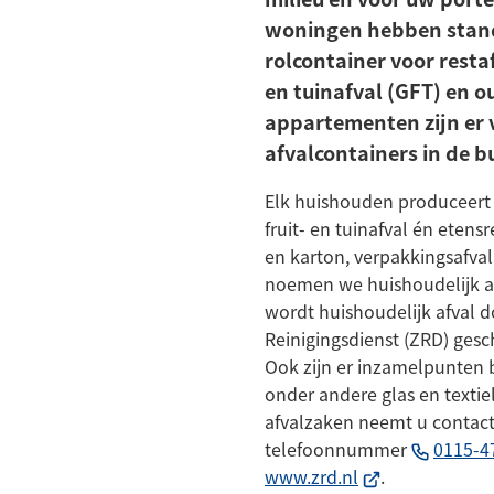
woningen hebben stan
rolcontainer voor restaf
en tuinafval (GFT) en o
appartementen zijn er 
afvalcontainers in de b
Elk huishouden produceert a
fruit- en tuinafval én etens
en karton, verpakkingsafval 
noemen we huishoudelijk a
wordt huishoudelijk afval 
Reinigingsdienst (ZRD) ges
Ook zijn er inzamelpunten b
onder andere glas en textie
afvalzaken neemt u contact
telefoonnummer
0115-4
(Verwijst
www.zrd.nl
.