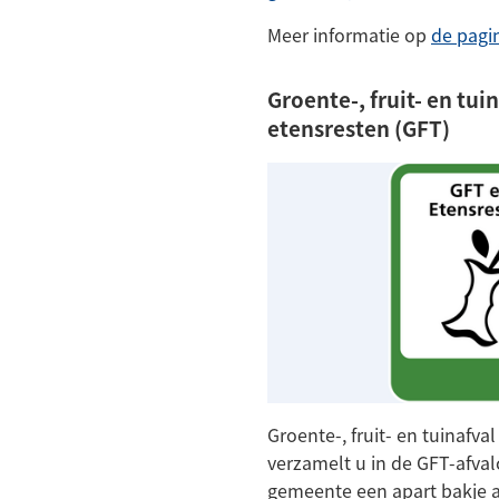
na
Meer informatie op
de pagin
ee
ex
Groente-, fruit- en tui
we
etensresten (GFT)
Groente-, fruit- en tuinafva
verzamelt u in de GFT-afval
gemeente een apart bakje