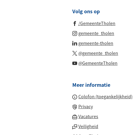
Volg ons op
(Verwijst
/GemeenteTholen
naar
(Verwijst
gemeente_tholen
een
naar
(Verwijst
gemeente-tholen
externe
een
naar
(Verwijs
website)
@gemeente_tholen
externe
een
naar
(Verwijs
website)
@GemeenteTholen
externe
een
naar
website)
externe
een
website
Meer informatie
externe
website
Colofon (toegankelijkheid)
Privacy
(Verwijst
Vacatures
naar
Veiligheid
een