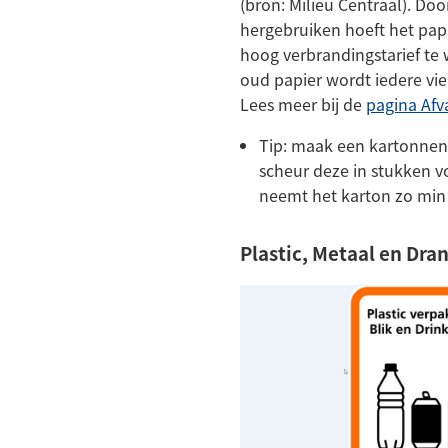
(bron: Milieu Centraal). Doo
hergebruiken hoeft het papi
hoog verbrandingstarief te
oud papier wordt iedere vi
Lees meer bij de
pagina Afv
Tip: maak een kartonnen 
scheur deze in stukken vo
neemt het karton zo min 
Plastic, Metaal en Dr