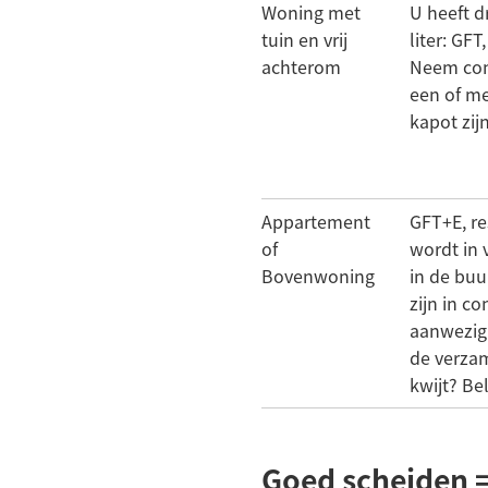
Woning met
U heeft d
tuin en vrij
liter: GFT
achterom
Neem con
een of me
kapot zij
Appartement
GFT+E, re
of
wordt in 
Bovenwoning
in de buu
zijn in co
aanwezig
de verzam
kwijt? Be
Goed scheiden 