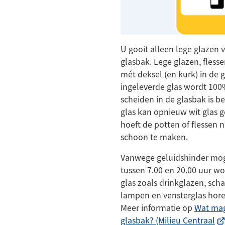
U gooit alleen lege glazen 
glasbak. Lege glazen, fles
mét deksel (en kurk) in de g
ingeleverde glas wordt 100
scheiden in de glasbak is be
glas kan opnieuw wit glas
hoeft de potten of flessen 
schoon te maken.
Vanwege geluidshinder mog
tussen 7.00 en 20.00 uur w
glas zoals drinkglazen, scha
lampen en vensterglas horen
Meer informatie op
Wat mag
(Ve
glasbak? (Milieu Centraal