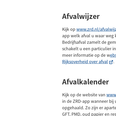
naar
een
Afvalwijzer
externe
website)
Kijk op
www.zrd.nl/afvalwij
app welk afval u waar weg 
Bedrijfsafval zamelt de gem
schakelt u een particulier i
meer informatie op de w
ebs
(Ver
Rijksoverheid over afval
.
naa
een
Afvalkalender
ext
webs
Kijk op de website van
www.
in de ZRD-app wanneer bij u
opgehaald. Zo zijn er apar
GFT, PMD, oud papier en res