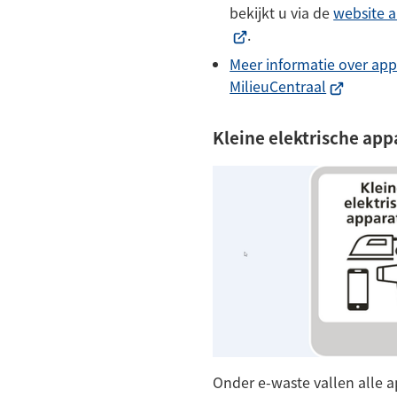
bekijkt u via de
website a
.
Meer informatie over ap
(Verwijst
MilieuCentraal
naar
een
Kleine elektrische app
externe
website)
Onder e-waste vallen alle 