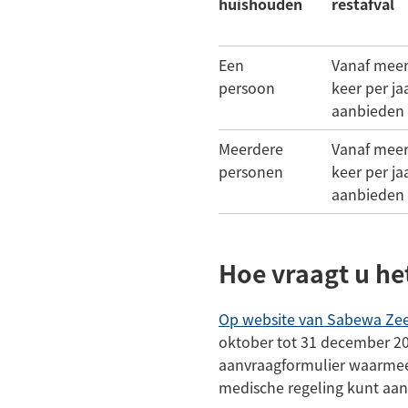
huishouden
restafval
Een
Vanaf meer
persoon
keer per ja
aanbieden 
Meerdere
Vanaf meer
personen
keer per ja
aanbieden 
Hoe vraagt u he
Op website van Sabewa Ze
oktober tot 31 december 2
aanvraagformulier waarmee
medische regeling kunt aan