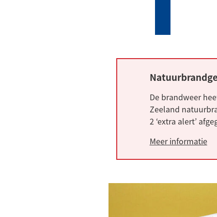
Mijn
Zoeken
(Verwijst
Tholen
naar
een
externe
website)
Natuurbrandge
Alarm:
De brandweer heef
Zeeland natuurbra
2 ‘extra alert’ afg
Meer informatie