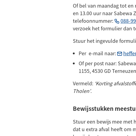
Of bel van maandag tot en m
en 13.00 uur naar Sabewa Z
telefoonnummer:
088-9
verzoek het formulier dan t
Stuur het ingevulde formuli
Per e-mail naar:
heff
Of per post naar: Sabew
1155, 4530 GD Terneuzen
Vermeld:
‘Korting afvalsto
Tholen’
.
Bewijsstukken meestu
Stuur een bewijs mee met 
dat u extra afval heeft om 