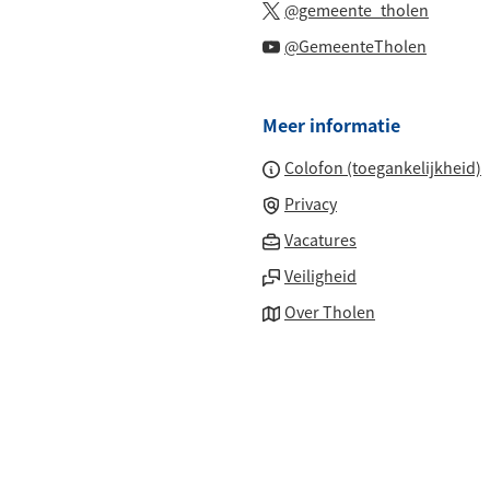
(Verwijs
website)
@gemeente_tholen
externe
een
naar
(Verwijs
website)
@GemeenteTholen
externe
een
naar
website)
externe
een
website
Meer informatie
externe
website
Colofon (toegankelijkheid)
Privacy
(Verwijst
Vacatures
naar
Veiligheid
een
Over Tholen
externe
website)