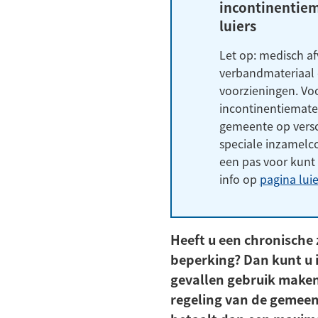
incontinentiem
luiers
Let op: medisch af
verbandmateriaal 
voorzieningen. Voo
incontinentiemater
gemeente op versc
speciale inzamelc
een pas voor kunt
info op
pagina luie
Heeft u een chronische 
beperking? Dan kunt u 
gevallen gebruik make
regeling van de gemee