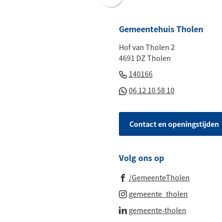
Scroll
naar
boven
Gemeentehuis Tholen
naar
Hof van Tholen 2
het
4691 DZ Tholen
begin
(Verwijst
van
140166
naar
de
(Verwijst
06 12 10 58 10
een
paginainhoud
naar
telefoonnummer)
een
Contact en openingstijden
Whatsapp
telefoonnu
Volg ons op
(Verwijst
/GemeenteTholen
naar
(Verwijst
gemeente_tholen
een
naar
(Verwijst
gemeente-tholen
externe
een
naar