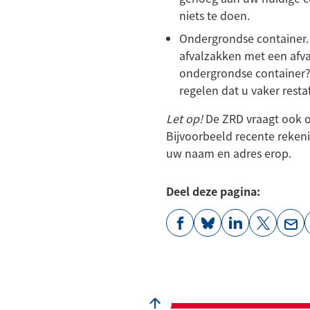
niets te doen.
Ondergrondse container.
afvalzakken met een afva
ondergrondse container?
regelen dat u vaker rest
Let op!
De ZRD vraagt ook 
Bijvoorbeeld recente reken
uw naam en adres erop.
Deel deze pagina:
(Verwijst
(Verwijst
(Verwijst
(Verwijst
(Ver
naar
naar
naar
naar
naa
een
een
een
een
een
externe
externe
externe
externe
e-
website)
website)
website)
website)
mai