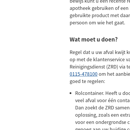
bewijs kunt u een recente 
apotheek gebruiken of een
gebruikte product met daa
persoon om wie het gaat.
Wat moet u doen?
Regel dat u uw afval kwijt
op met de klantenservice 
Reinigingsdienst (ZRD) vi
(Verwijst
0115-478100
om het aanbie
naar
goed te regelen:
een
Rolcontainer. Heeft u do
telefoonnumm
veel afval voor één conta
Dan zoekt de ZRD samen
oplossing, zoals een extr
voor een ondergrondse co
genoeg aan uw huidige c