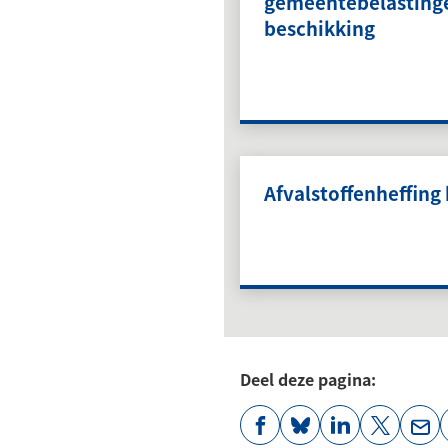
gemeentebelasting
beschikking
Afvalstoffenheffing
Deel deze pagina:
(Verwijst
(Verwijst
(Verwijst
(Verwijst
(Ver