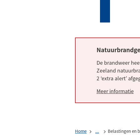
Mijn
Zoeken
(Verwijst
Tholen
naar
een
externe
website)
Natuurbrandge
Alarm:
De brandweer heef
Zeeland natuurbra
2 ‘extra alert’ afg
Meer informatie
Home
...
Belastingen en b