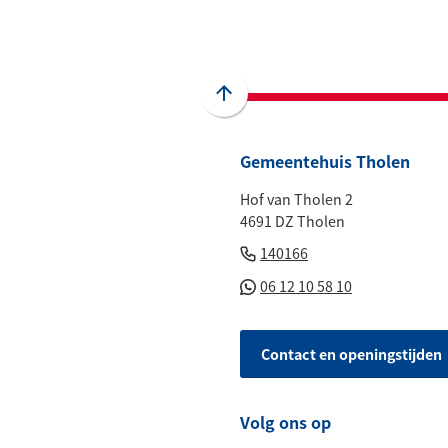
naar
naar
naar
naar
naa
een
een
een
een
een
externe
externe
externe
externe
e-
website)
website)
website)
website)
mai
Scroll
naar
boven
Gemeentehuis Tholen
naar
Hof van Tholen 2
het
4691 DZ Tholen
begin
(Verwijst
van
140166
naar
de
(Verwijst
06 12 10 58 10
een
paginainhoud
naar
telefoonnummer)
een
Contact en openingstijden
Whatsapp
telefoonnu
Volg ons op