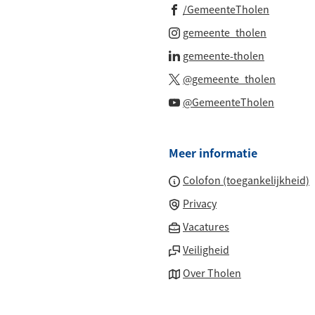
(Verwijst
/GemeenteTholen
naar
(Verwijst
gemeente_tholen
een
naar
(Verwijst
gemeente-tholen
externe
een
naar
(Verwijs
website)
@gemeente_tholen
externe
een
naar
(Verwijs
website)
@GemeenteTholen
externe
een
naar
website)
externe
een
website
Meer informatie
externe
website
Colofon (toegankelijkheid)
Privacy
(Verwijst
Vacatures
naar
Veiligheid
een
Over Tholen
externe
website)