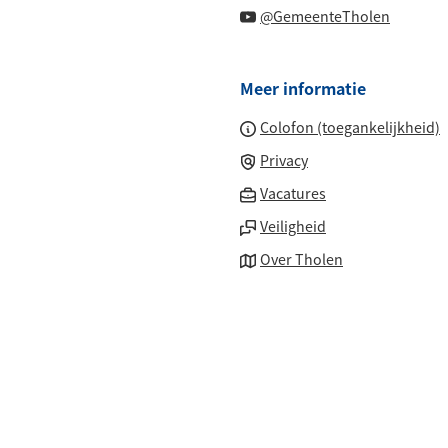
naar
(Verwijs
website)
@GemeenteTholen
externe
een
naar
website)
externe
een
website
Meer informatie
externe
website
Colofon (toegankelijkheid)
Privacy
(Verwijst
Vacatures
naar
Veiligheid
een
Over Tholen
externe
website)