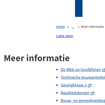
Mijn
Zoeken
(Verwijst
Tholen
naar
een
Home
...
Meer informatie
externe
website)
Lees voor
Meer informatie
(V
De Wkb op hoofdlijnen
na
Technische bouwactivitei
e
(Verwijst
Gevolgklasse 1
;
ex
naar
(Verwijst
Kwaliteitsborger
;
we
een
naar
Bouw- en gereedmeldin
externe
een