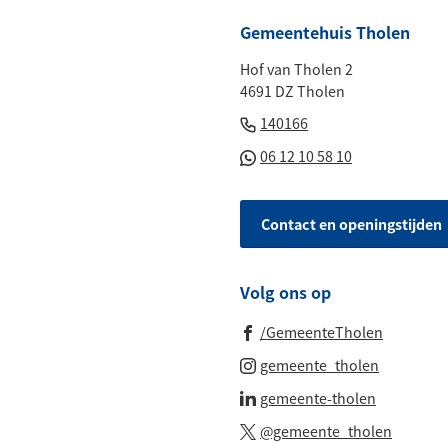
boven
Gemeentehuis Tholen
naar
Hof van Tholen 2
het
4691 DZ Tholen
begin
(Verwijst
van
140166
naar
de
(Verwijst
06 12 10 58 10
een
paginainhoud
naar
telefoonnummer)
een
Contact en openingstijden
Whatsapp
telefoonnu
Volg ons op
(Verwijst
/GemeenteTholen
naar
(Verwijst
gemeente_tholen
een
naar
(Verwijst
gemeente-tholen
externe
een
naar
(Verwijs
website)
@gemeente_tholen
externe
een