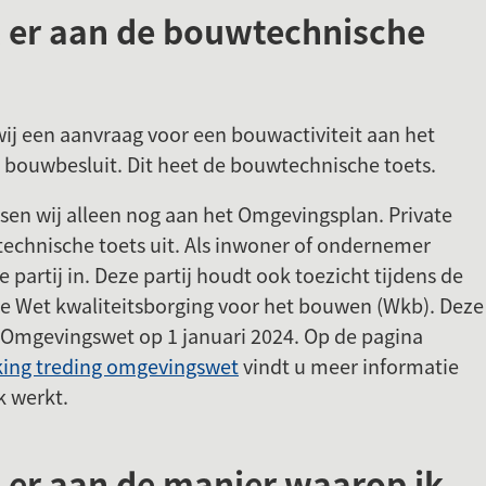
 er aan de bouwtechnische
Gebruik
de
enter-
toets
ij een aanvraag voor een bouwactiviteit aan het
om
bouwbesluit. Dit heet de bouwtechnische toets.
een
waarde
sen wij alleen nog aan het Omgevingsplan. Private
te
echnische toets uit. Als inwoner of ondernemer
selecteren.
e partij in. Deze partij houdt ook toezicht tijdens de
 de Wet kwaliteitsborging voor het bouwen (Wkb). Deze
e Omgevingswet op 1 januari 2024. Op de pagina
ing treding omgevingswet
vindt u meer informatie
k werkt.
 er aan de manier waarop ik