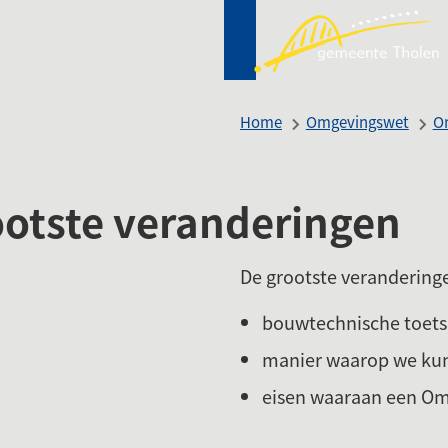
Mij
(Ver
Tho
naa
een
Home
Omgevingswet
O
ext
web
ootste veranderingen
De grootste verandering
bouwtechnische toets
manier waarop we kun
eisen waaraan een Om