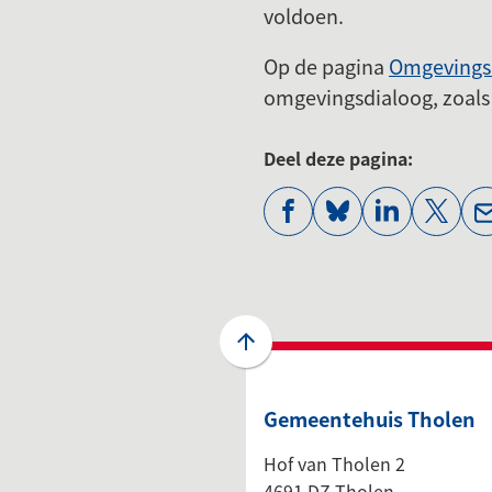
voldoen.
Op de pagina
Omgevings
omgevingsdialoog, zoals 
Deel deze pagina:
(Verwijst
(Verwijst
(Verwijst
(Verwi
naar
naar
naar
naar
een
een
een
een
externe
externe
externe
exter
website)
website)
website)
websi
Scroll
naar
boven
Gemeentehuis Tholen
naar
het
Hof van Tholen 2
begin
4691 DZ Tholen