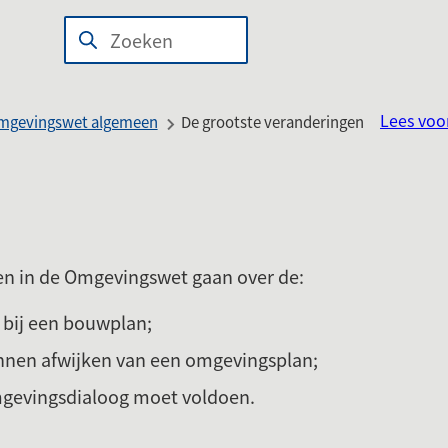
n
wijst
Zoeken
Wanneer
len
r
resultaten
beschikbaar
Lees voo
mgevingswet algemeen
De grootste veranderingen
erne
zijn
site)
kun
je
hierdoor
navigeren
en in de Omgevingswet gaan over de:
door
pijl
 bij een bouwplan;
omhoog
nen afwijken van een omgevingsplan;
en
omlaag
gevingsdialoog moet voldoen.
te
gebruiken.