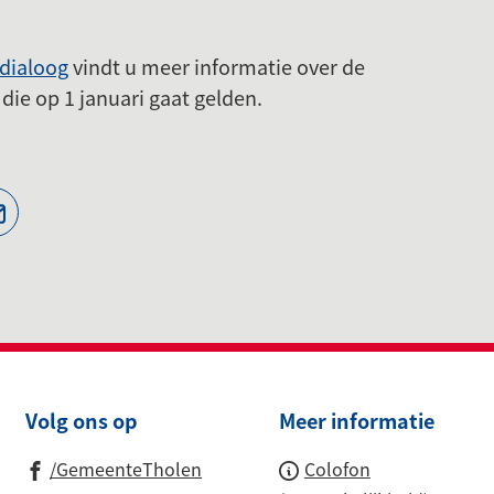
dialoog
vindt u meer informatie over de
die op 1 januari gaat gelden.
jst
(Verwijst
naar
een
ne
e-
te)
mailadres)
Volg ons op
Meer informatie
(Verwijst
/GemeenteTholen
Colofon