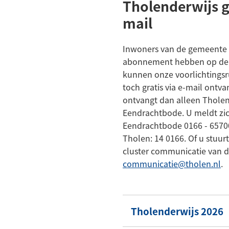
Tholenderwijs gr
mail
Inwoners van de gemeente 
abonnement hebben op de
kunnen onze voorlichtingsr
toch gratis via e-mail ontva
ontvangt dan alleen Tholen
Eendrachtbode. U meldt zic
Eendrachtbode 0166 - 6570
Tholen: 14 0166. Of u stuur
cluster communicatie van 
(V
communicatie@tholen.nl
.
na
e
e-
Tholenderwijs 2026
ma