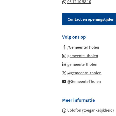
(Verwijst
06 12 10 58 10
een
paginainhoud
naar
telefoonnummer)
een
Contact en openingstijden
Whatsapp
telefoonnu
Volg ons op
(Verwijst
/GemeenteTholen
naar
(Verwijst
gemeente_tholen
een
naar
(Verwijst
gemeente-tholen
externe
een
naar
(Verwijs
website)
@gemeente_tholen
externe
een
naar
(Verwijs
website)
@GemeenteTholen
externe
een
naar
website)
externe
een
website
Meer informatie
externe
website
Colofon (toegankelijkheid)