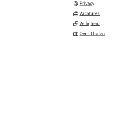
Privacy
(Verwijst
Vacatures
naar
Veiligheid
een
Over Tholen
externe
website)