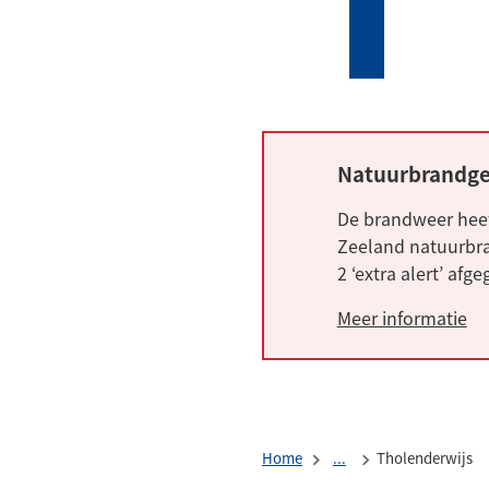
Mijn
Zoeken
(Verwijst
Tholen
naar
een
externe
website)
Natuurbrandge
Alarm:
De brandweer heef
Zeeland natuurbra
2 ‘extra alert’ afg
Meer informatie
Home
...
Tholenderwijs