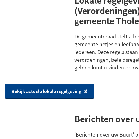
Lokale regelgev
(Verordeningen)
gemeente Thol
De gemeenteraad stelt aller
gemeente netjes en leefbaa
iedereen. Deze regels staan
verordeningen, beleidsregels
gelden kunt u vinden op ove
Bekijk actuele lokale regelgeving
(Verwijst
naar
een
externe
Berichten over 
website)
‘Berichten over uw Buurt’ o