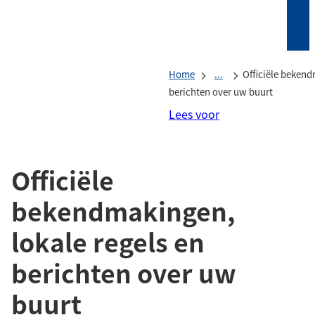
Mijn
(Verwijst
Tholen
naar
een
Home
...
Officiële bekend
externe
berichten over uw buurt
website)
Lees voor
Officiële
bekendmakingen,
lokale regels en
berichten over uw
buurt