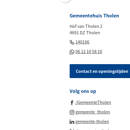
naar
boven
Gemeentehuis Tholen
naar
Hof van Tholen 2
het
4691 DZ Tholen
begin
(Verwijst
van
140166
naar
de
(Verwijst
06 12 10 58 10
een
paginainhoud
naar
telefoonnummer)
een
Contact en openingstijden
Whatsapp
telefoonnu
Volg ons op
(Verwijst
/GemeenteTholen
naar
(Verwijst
gemeente_tholen
een
naar
(Verwijst
gemeente-tholen
externe
een
naar