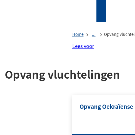
Mijn
Zoeken
(Verwijst
Tholen
naar
een
Home
...
Opvang vluchtel
externe
website)
Lees voor
Opvang vluchtelingen
Opvang Oekraïense