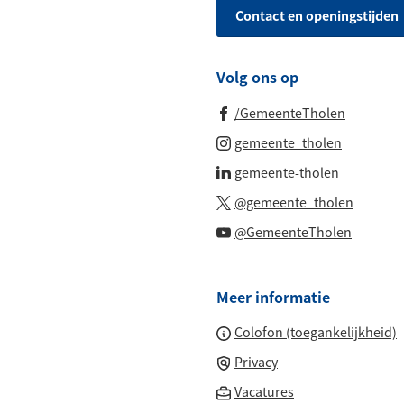
Contact en openingstijden
Whatsapp
telefoonnu
Volg ons op
(Verwijst
/GemeenteTholen
naar
(Verwijst
gemeente_tholen
een
naar
(Verwijst
gemeente-tholen
externe
een
naar
(Verwijs
website)
@gemeente_tholen
externe
een
naar
(Verwijs
website)
@GemeenteTholen
externe
een
naar
website)
externe
een
website
Meer informatie
externe
website
Colofon (toegankelijkheid)
Privacy
(Verwijst
Vacatures