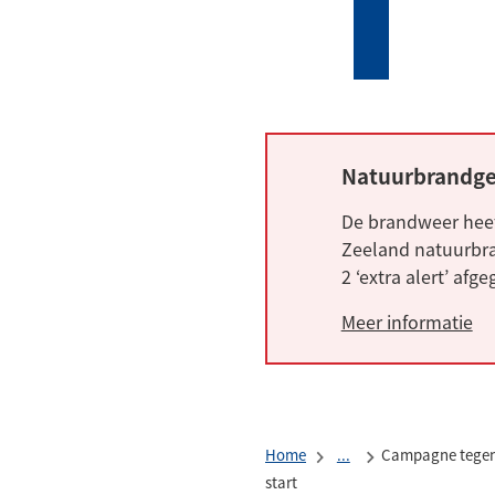
Mijn
Zoeken
(Verwijst
Tholen
naar
een
externe
website)
Natuurbrandge
Alarm:
De brandweer heef
Zeeland natuurbra
2 ‘extra alert’ afg
Meer informatie
Home
...
Campagne tegen
start