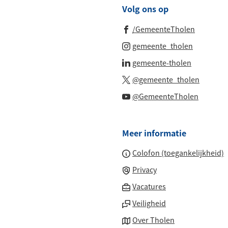
Volg ons op
(Verwijst
/GemeenteTholen
naar
(Verwijst
gemeente_tholen
een
naar
(Verwijst
gemeente-tholen
externe
een
naar
(Verwijs
website)
@gemeente_tholen
externe
een
naar
(Verwijs
website)
@GemeenteTholen
externe
een
naar
website)
externe
een
website
Meer informatie
externe
website
Colofon (toegankelijkheid)
Privacy
(Verwijst
Vacatures
naar
Veiligheid
een
Over Tholen
externe