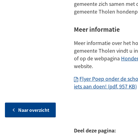
gemeente zich samen met d
gemeente Tholen hondenpoe
Meer informatie
Meer informatie over het h
gemeente Tholen vindt u in
of op de webpagina
Honden
website.
Flyer Poep onder de sch
iets aan doen!
(pdf
, 957 KB
)
Naar overzicht
Deel deze pagina: