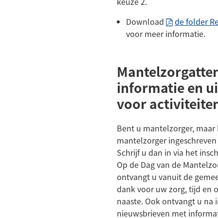
naar
keuze 2.
een
Download
de folder R
telefoonnumm
voor meer informatie.
Mantelzorgatten
informatie en u
voor activiteit
Bent u mantelzorger, maar h
mantelzorger ingeschreven
Schrijf u dan in via het insc
Op de Dag van de Mantelzo
ontvangt u vanuit de gemee
dank voor uw zorg, tijd en
naaste. Ook ontvangt u na i
nieuwsbrieven met informat