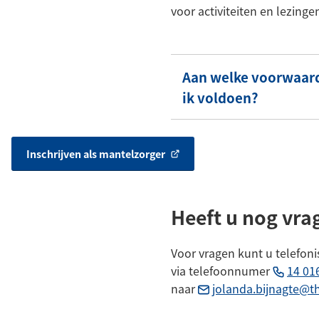
voor activiteiten en lezinge
Aan welke voorwaar
ik voldoen?
Inschrijven als mantelzorger
(Verwijst
naar
een
externe
Heeft u nog vra
website)
Voor vragen kunt u telefo
via telefoonnumer
14 01
naar
jolanda.bijnagte@t