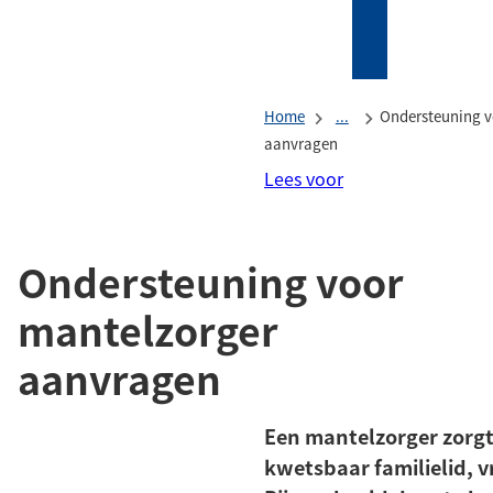
Mijn
Zoeken
(Verwijst
Tholen
naar
een
Home
...
Ondersteuning v
externe
aanvragen
website)
Lees voor
Ondersteuning voor
mantelzorger
aanvragen
Een mantelzorger zorgt 
kwetsbaar familielid, v