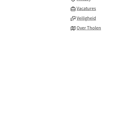
(Verwijst
Vacatures
naar
Veiligheid
een
Over Tholen
externe
website)