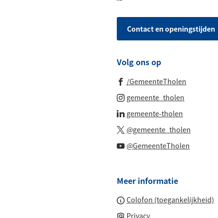
een
paginainhoud
naar
telefoonnummer)
een
Contact en openingstijden
Whatsapp
telefoonnu
Volg ons op
(Verwijst
/GemeenteTholen
naar
(Verwijst
gemeente_tholen
een
naar
(Verwijst
gemeente-tholen
externe
een
naar
(Verwijs
website)
@gemeente_tholen
externe
een
naar
(Verwijs
website)
@GemeenteTholen
externe
een
naar
website)
externe
een
website
Meer informatie
externe
website
Colofon (toegankelijkheid)
Privacy