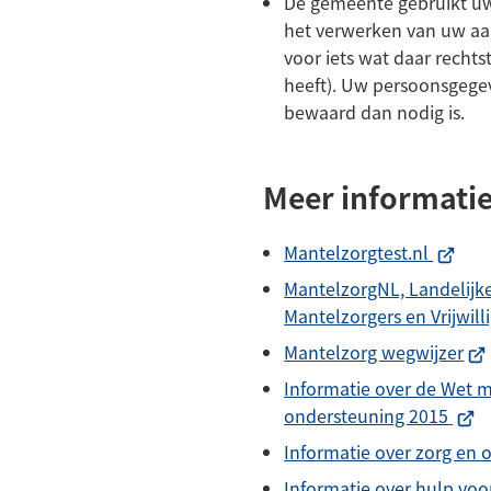
De gemeente gebruikt uw
het verwerken van uw aa
voor iets wat daar recht
heeft). Uw persoonsgegev
bewaard dan nodig is.
Meer informati
(Verwij
Mantelzorgtest.nl
naar
MantelzorgNL, Landelijke
een
Mantelzorgers en Vrijwill
extern
(Ve
Mantelzorg wegwijzer
websit
naa
Informatie over de Wet 
ee
(Verw
ondersteuning 2015
ext
naar
Informatie over zorg en 
web
een
Informatie over hulp voo