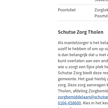
Poortvliet
Zorglo
Poortvl
Schutse Zorg Tholen
Als mantelzorger is het bela
uzelf te hebben of om op v
is dan belangrijk dat u met 
kunt overlaten aan een and
wie u zorgt een fijne plek h
Schutse Zorg biedt deze res
gemeente. Het gaat hierbij 
zorg. Deze zorg aanvragen 
Tholen, afdeling Zorgbemi
zorgbemiddelaars@schutse
(Verwijst
0166-658600
. Kies in het 