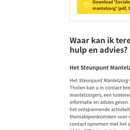
Download 'Sociale
mantelzorg'
(pdf
, 
Waar kan ik ter
hulp en advies?
Het Steunpunt Mantel
Het
Steunpunt Mantelzorg
Tholen kan u in contact b
mantelzorgers, een luistere
informatie en advies geven.
het ontspannende activitei
themabijeenkomsten voor m
contact opnemen met het 