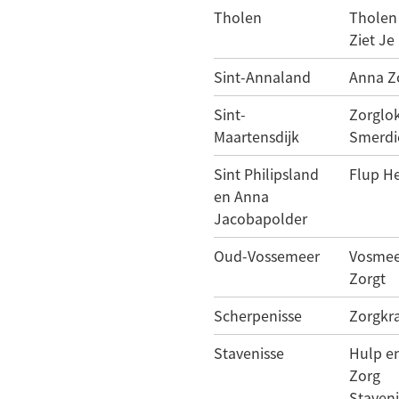
Tholen
Tholen
Ziet Je
Sint-Annaland
Anna Z
Sint-
Zorglo
Maartensdijk
Smerdi
Sint Philipsland
Flup He
en Anna
Jacobapolder
Oud-Vossemeer
Vosmee
Zorgt
Scherpenisse
Zorgkr
Stavenisse
Hulp e
Zorg
Staveni