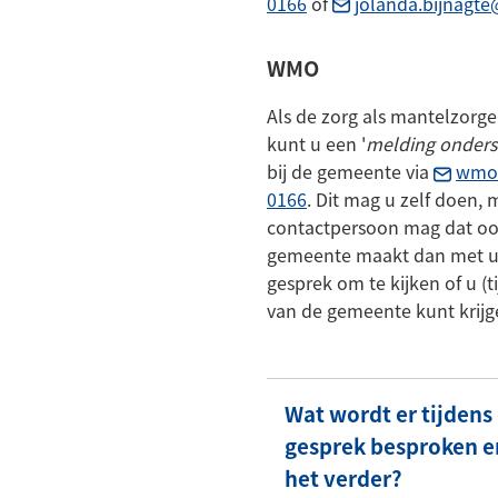
(Verwijst
0166
of
jolanda.bijnagte
naar
een
WMO
telefoonnummer)
Als de zorg als mantelzorge
kunt u een '
melding onders
bij de gemeente via
wmo@
(Verwijst
0166
. Dit mag u zelf doen, 
naar
contactpersoon mag dat oo
een
gemeente maakt dan met u 
telefoonnummer)
gesprek om te kijken of u (t
van de gemeente kunt krijg
Wat wordt er tijdens 
gesprek besproken e
het verder?