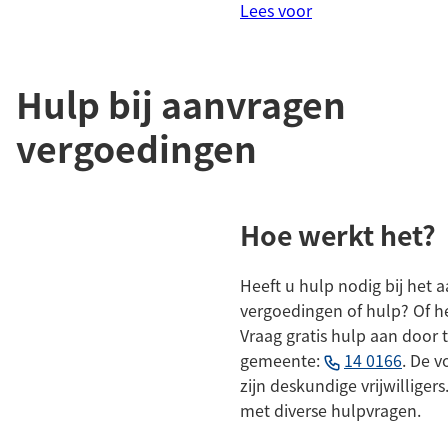
Lees voor
Hulp bij aanvragen
vergoedingen
Hoe werkt het?
Heeft u hulp nodig bij het 
vergoedingen of hulp? Of he
Vraag gratis hulp aan door 
(Verwi
gemeente:
14 0166
. De 
naar
zijn deskundige vrijwilliger
een
met diverse hulpvragen.
telef