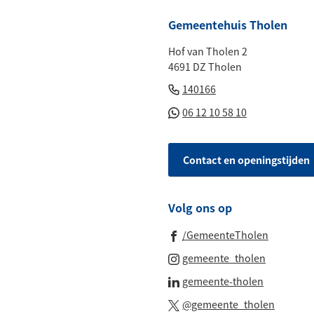
naar
boven
Gemeentehuis Tholen
naar
Hof van Tholen 2
het
4691 DZ Tholen
begin
(Verwijst
van
140166
naar
de
(Verwijst
06 12 10 58 10
een
paginainhoud
naar
telefoonnummer)
een
Contact en openingstijden
Whatsapp
telefoonnu
Volg ons op
(Verwijst
/GemeenteTholen
naar
(Verwijst
gemeente_tholen
een
naar
(Verwijst
gemeente-tholen
externe
een
naar
(Verwijs
website)
@gemeente_tholen
externe