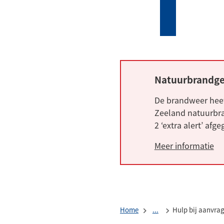
Mijn
Zoeken
(Verwijst
Tholen
naar
een
externe
website)
Natuurbrandge
Alarm:
De brandweer heef
Zeeland natuurbra
2 ‘extra alert’ afg
Meer informatie
Home
...
Hulp bij aanvra