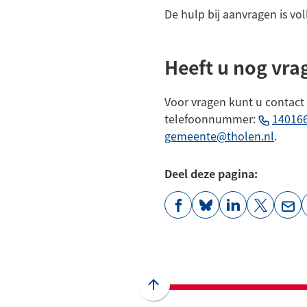
De hulp bij aanvragen is voll
Heeft u nog vra
Voor vragen kunt u contac
telefoonnummer:
14016
(Verwij
gemeente@tholen.nl
.
naar
een
Deel deze pagina:
e-
mailad
(Verwijst
(Verwijst
(Verwijst
(Verwijst
(Ver
naar
naar
naar
naar
naa
een
een
een
een
een
externe
externe
externe
externe
e-
website)
website)
website)
website)
mai
Scroll