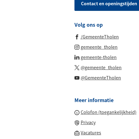
Contact en openingstijden
Whatsapp
telefoonnu
Volg ons op
(Verwijst
/GemeenteTholen
naar
(Verwijst
gemeente_tholen
een
naar
(Verwijst
gemeente-tholen
externe
een
naar
(Verwijs
website)
@gemeente_tholen
externe
een
naar
(Verwijs
website)
@GemeenteTholen
externe
een
naar
website)
externe
een
website
Meer informatie
externe
website
Colofon (toegankelijkheid)
Privacy
(Verwijst
Vacatures