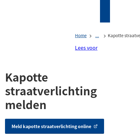
Mijn
Zoeken
(Verwijst
Tholen
naar
een
Home
...
Kapotte straatve
externe
website)
Lees voor
Kapotte
straatverlichting
melden
Meld kapotte straatverlichting online
(Verwijst
naar