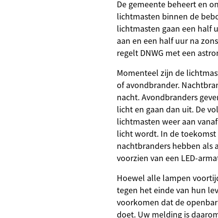
De gemeente beheert en o
een
lichtmasten binnen de be
externe
website)
lichtmasten gaan een half 
aan en een half uur na zons
regelt DNWG met een astro
Momenteel zijn de lichtmast
of avondbrander. Nachtbra
nacht. Avondbranders geven 
licht en gaan dan uit. De 
lichtmasten weer aan vanaf 
licht wordt. In de toekomst
nachtbranders hebben als al
voorzien van een LED-arma
Hoewel alle lampen voorti
tegen het einde van hun le
voorkomen dat de openbare 
doet. Uw melding is daarom