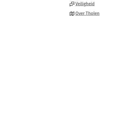
naar
Veiligheid
een
Over Tholen
externe
website)