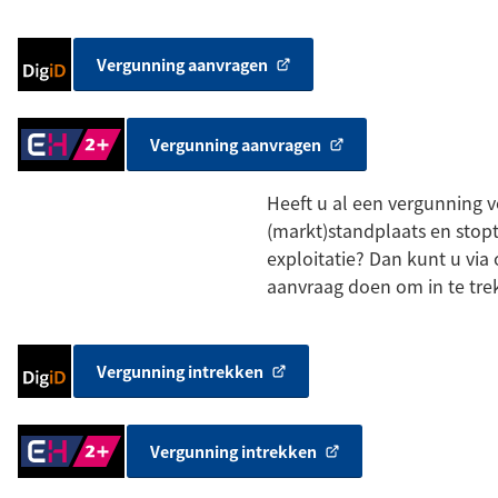
Inloggen
Vergunning aanvragen
(Verwijst
met
naar
DigiD
een
Inloggen
Vergunning aanvragen
externe
(Verwijst
met
website)
naar
eHerkenning
Heeft u al een vergunning 
een
Niveau
(markt)standplaats en stop
externe
2+
website)
exploitatie? Dan kunt u via
aanvraag doen om in te tre
Inloggen
Vergunning intrekken
(Verwijst
met
naar
DigiD
een
Inloggen
Vergunning intrekken
externe
(Verwijst
met
website)
naar
eHerkenning