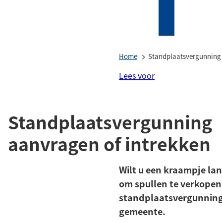
Mijn
Zoeken
(Verwijst
Tholen
naar
een
Home
Standplaatsvergunning 
externe
website)
Lees voor
Standplaatsvergunning
aanvragen of intrekken
Wilt u een kraampje la
om spullen te verkopen
standplaatsvergunning 
gemeente.