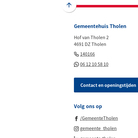
website)
website)
website)
website)
mai
Scroll
naar
boven
Gemeentehuis Tholen
naar
Hof van Tholen 2
het
4691 DZ Tholen
begin
(Verwijst
van
140166
naar
de
(Verwijst
06 12 10 58 10
een
paginainhoud
naar
telefoonnummer)
een
Contact en openingstijden
Whatsapp
telefoonnu
Volg ons op
(Verwijst
/GemeenteTholen
naar
(Verwijst
gemeente_tholen
een
naar
(Verwijst