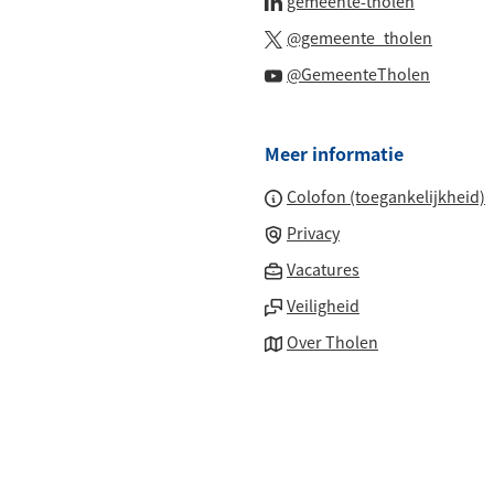
gemeente-tholen
externe
een
naar
(Verwijs
website)
@gemeente_tholen
externe
een
naar
(Verwijs
website)
@GemeenteTholen
externe
een
naar
website)
externe
een
website
Meer informatie
externe
website
Colofon (toegankelijkheid)
Privacy
(Verwijst
Vacatures
naar
Veiligheid
een
Over Tholen
externe
website)