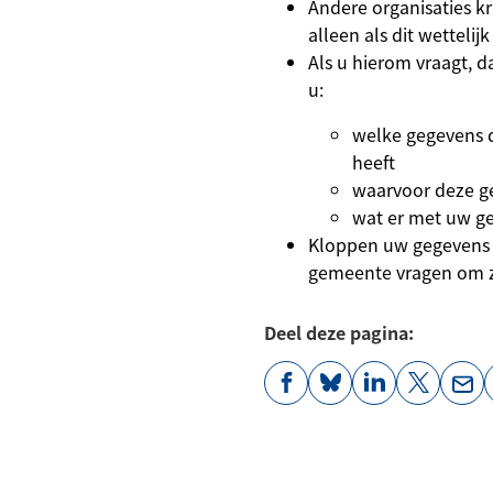
Andere organisaties k
alleen als dit wettelijk 
Als u hierom vraagt, 
u:
welke gegevens 
heeft
waarvoor deze ge
wat er met uw g
Kloppen uw gegevens 
gemeente vragen om ze
Deel deze pagina:
(Verwijst
(Verwijst
(Verwijst
(Verwijst
(Ver
naar
naar
naar
naar
naa
een
een
een
een
een
externe
externe
externe
externe
e-