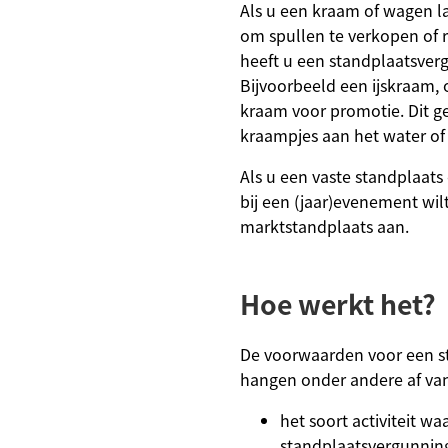
Als u een kraam of wagen l
een
Niveau
om spullen te verkopen of 
externe
2+
website)
heeft u een standplaatsver
Bijvoorbeeld een ijskraam,
kraam voor promotie. Dit g
kraampjes aan het water of
Als u een vaste standplaats
bij een (jaar)evenement wilt
marktstandplaats aan.
Hoe werkt het?
De voorwaarden voor een s
hangen onder andere af van
het soort activiteit w
standplaatsvergunnin