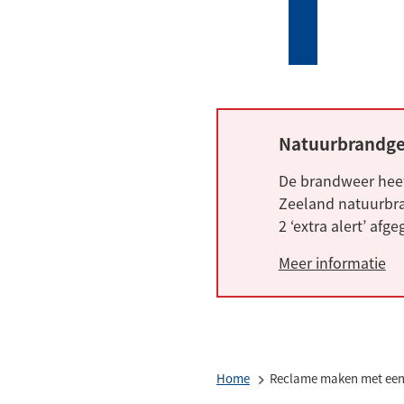
Mijn
Zoeken
(Verwijst
Tholen
naar
een
externe
website)
Natuurbrandge
Alarm:
De brandweer heef
Zeeland natuurbra
2 ‘extra alert’ afg
Meer informatie
Home
Reclame maken met een