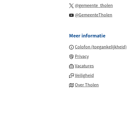
naar
(Verwijs
website)
@gemeente_tholen
externe
een
naar
(Verwijs
website)
@GemeenteTholen
externe
een
naar
website)
externe
een
website
Meer informatie
externe
website
Colofon (toegankelijkheid)
Privacy
(Verwijst
Vacatures
naar
Veiligheid
een
Over Tholen
externe
website)