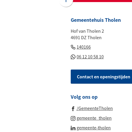
Scroll
naar
boven
Gemeentehuis Tholen
naar
Hof van Tholen 2
het
4691 DZ Tholen
begin
(Verwijst
van
140166
naar
de
(Verwijst
06 12 10 58 10
een
paginainhoud
naar
telefoonnummer)
een
Contact en openingstijden
Whatsapp
telefoonnu
Volg ons op
(Verwijst
/GemeenteTholen
naar
(Verwijst
gemeente_tholen
een
naar
(Verwijst
gemeente-tholen
externe
een