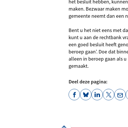
het besluit hebben, kunne
maken.
Bezwaar maken moe
gemeente neemt dan een ni
Bent u het niet eens met d
kunt u aan de rechtbank v
een goed besluit heeft geno
beroep gaan’. Doe dat binn
alleen in beroep gaan als u
gemaakt.
Deel deze pagina:
(Verwijst
(Verwijst
(Verwijst
(Verwijst
(Ver
naar
naar
naar
naar
naa
een
een
een
een
een
externe
externe
externe
externe
e-
website)
website)
website)
website)
mai