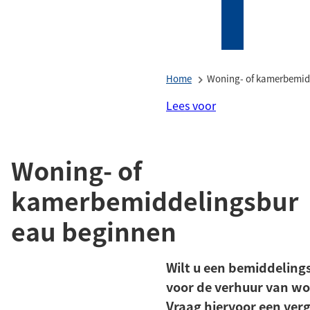
Mijn
Zoeken
(Verwijst
Tholen
naar
een
Home
Woning- of kamerbemid
externe
website)
Lees voor
Woning- of
kamerbemiddelingsbur
eau beginnen
Wilt u een bemiddelin
voor de verhuur van w
Vraag hiervoor een ver