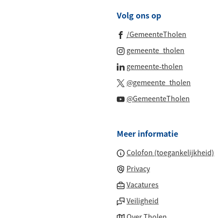
Volg ons op
(Verwijst
/GemeenteTholen
naar
(Verwijst
gemeente_tholen
een
naar
(Verwijst
gemeente-tholen
externe
een
naar
(Verwijs
website)
@gemeente_tholen
externe
een
naar
(Verwijs
website)
@GemeenteTholen
externe
een
naar
website)
externe
een
website
Meer informatie
externe
website
Colofon (toegankelijkheid)
Privacy
(Verwijst
Vacatures
naar
Veiligheid
een
Over Tholen