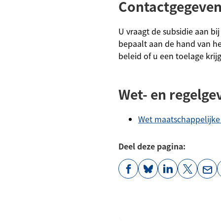
Contactgegeve
U vraagt de subsidie aan bi
bepaalt aan de hand van het
beleid of u een toelage krij
Wet- en regelge
Wet maatschappelijke
Deel deze pagina:
(Verwijst
(Verwijst
(Verwijst
(Verwijst
(Ver
naar
naar
naar
naar
naa
een
een
een
een
een
externe
externe
externe
externe
e-