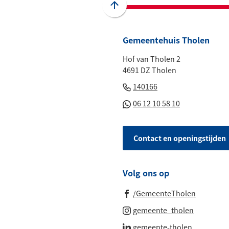
website)
website)
website)
website)
mai
Scroll
naar
boven
Gemeentehuis Tholen
naar
Hof van Tholen 2
het
4691 DZ Tholen
begin
(Verwijst
van
140166
naar
de
(Verwijst
06 12 10 58 10
een
paginainhoud
naar
telefoonnummer)
een
Contact en openingstijden
Whatsapp
telefoonnu
Volg ons op
(Verwijst
/GemeenteTholen
naar
(Verwijst
gemeente_tholen
een
naar
(Verwijst
gemeente-tholen