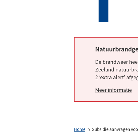
Mijn
Zoeken
(Verwijst
Tholen
naar
een
externe
website)
Natuurbrandge
Alarm:
De brandweer heef
Zeeland natuurbra
2 ‘extra alert’ afg
Meer informatie
Home
Subsidie aanvragen voo