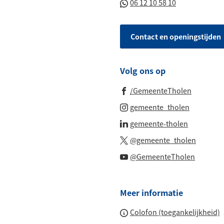
(Verwijst
06 12 10 58 10
een
paginainhoud
naar
telefoonnummer)
een
Contact en openingstijden
Whatsapp
telefoonnu
Volg ons op
(Verwijst
/GemeenteTholen
naar
(Verwijst
gemeente_tholen
een
naar
(Verwijst
gemeente-tholen
externe
een
naar
(Verwijs
website)
@gemeente_tholen
externe
een
naar
(Verwijs
website)
@GemeenteTholen
externe
een
naar
website)
externe
een
website
Meer informatie
externe
website
Colofon (toegankelijkheid)