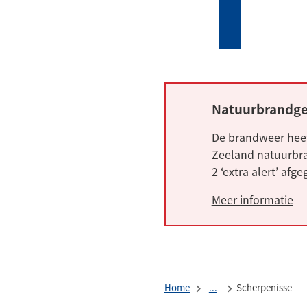
Mijn
Zoeken
(Verwijst
Tholen
naar
een
externe
website)
Natuurbrandge
Alarm:
De brandweer heef
Zeeland natuurbra
2 ‘extra alert’ afg
Meer informatie
Home
...
Scherpenisse