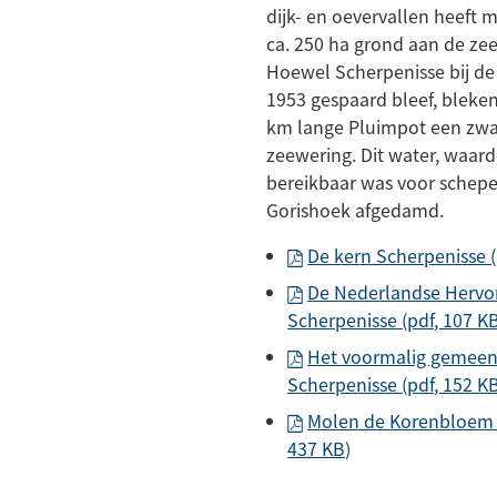
dijk- en oevervallen heeft 
ca. 250 ha grond aan de ze
Hoewel Scherpenisse bij d
1953 gespaard bleef, bleken
km lange Pluimpot een zwa
zeewering. Dit water, waar
bereikbaar was voor schepen,
Gorishoek afgedamd.
De kern Scherpenisse
De Nederlandse Hervo
Scherpenisse
(pdf
, 107 K
Het voormalig gemeen
Scherpenisse
(pdf
, 152 K
Molen de Korenbloem 
437 KB
)