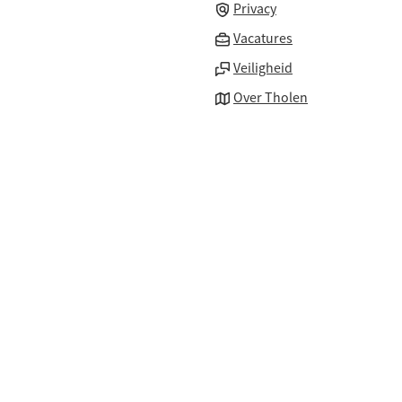
Privacy
(Verwijst
Vacatures
naar
Veiligheid
een
Over Tholen
externe
website)