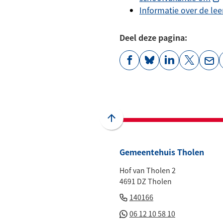
naa
Informatie over de lee
ee
ext
Deel deze pagina:
web
(Verwijst
(Verwijst
(Verwijst
(Verwijst
(Ver
naar
naar
naar
naar
naa
een
een
een
een
een
externe
externe
externe
externe
e-
website)
website)
website)
website)
mai
Scroll
naar
boven
Gemeentehuis Tholen
naar
Hof van Tholen 2
het
4691 DZ Tholen
begin
(Verwijst
van
140166
naar
de
(Verwijst
06 12 10 58 10
een
paginainhoud