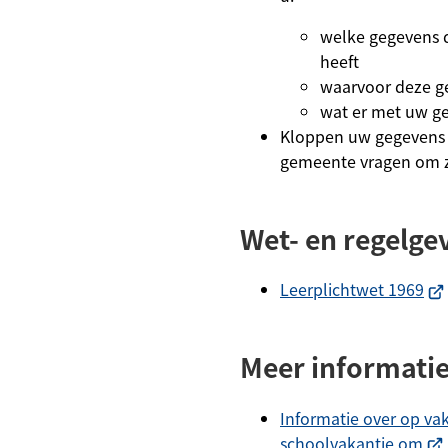
welke gegevens 
heeft
waarvoor deze ge
wat er met uw g
Kloppen uw gegevens 
gemeente vragen om ze
Wet- en regelge
(Ve
Leerplichtwet 1969
na
ee
Meer informati
ext
web
Informatie over op va
(Ve
schoolvakantie om