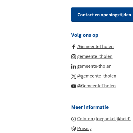
naar
telefoonnummer)
een
Contact en openingstijden
Whatsapp
telefoonnu
Volg ons op
(Verwijst
/GemeenteTholen
naar
(Verwijst
gemeente_tholen
een
naar
(Verwijst
gemeente-tholen
externe
een
naar
(Verwijs
website)
@gemeente_tholen
externe
een
naar
(Verwijs
website)
@GemeenteTholen
externe
een
naar
website)
externe
een
website
Meer informatie
externe
website
Colofon (toegankelijkheid)
Privacy