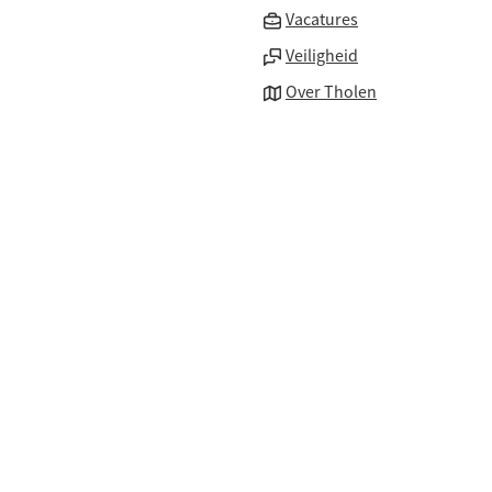
(Verwijst
Vacatures
naar
Veiligheid
een
Over Tholen
externe
website)