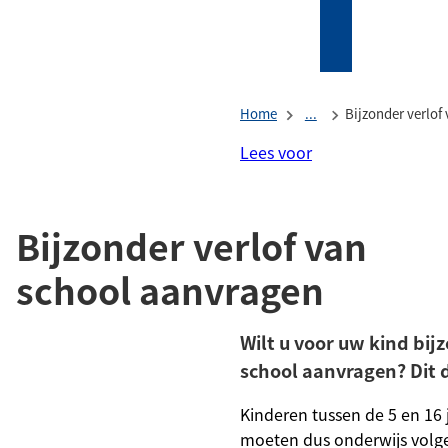
Mijn
Zoeken
(Verwijst
Tholen
naar
een
Home
...
Bijzonder verlof
externe
website)
Lees voor
Bijzonder verlof van
school aanvragen
Wilt u voor uw kind bij
school aanvragen? Dit d
Kinderen tussen de 5 en 16 ja
moeten dus onderwijs volg