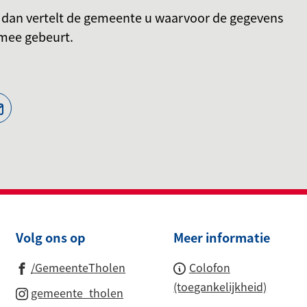
, dan vertelt de gemeente u waarvoor de gegevens
rmee gebeurt.
jst
(Verwijst
naar
een
ne
e-
te)
mailadres)
Volg ons op
Meer informatie
(Verwijst
/GemeenteTholen
Colofon
naar
(toegankelijkheid)
(Verwijst
gemeente_tholen
een