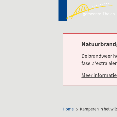
Mij
(Ver
Tho
naa
een
ext
web
Natuurbrand
Alarm:
De brandweer he
fase 2 ‘extra ale
Meer informatie
Home
Kamperen in het wil