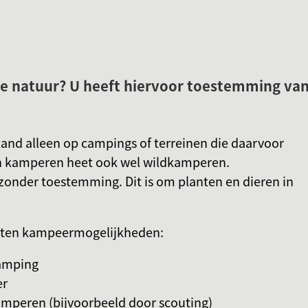
Gebruik
de
enter-
toets
de natuur? U heeft hiervoor toestemming va
om
een
waarde
nd alleen op campings of terreinen die daarvoor
te
n kamperen heet ook wel wildkamperen.
selecteren.
onder toestemming. Dit is om planten en dieren in
oorten kampeermogelijkheden:
amping
er
mperen (bijvoorbeeld door scouting)