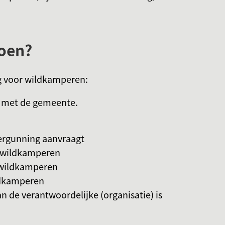
oen?
g voor wildkamperen:
 met de gemeente.
ergunning aanvraagt
t wildkamperen
t wildkamperen
ldkamperen
 de verantwoordelijke (organisatie) is