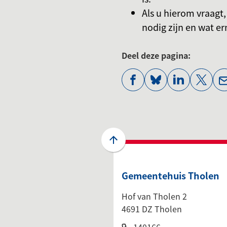
Als u hierom vraagt
nodig zijn en wat e
Deel deze pagina:
(Verwijst
(Verwijst
(Verwijst
(Verwi
naar
naar
naar
naar
een
een
een
een
externe
externe
externe
exter
website)
website)
website)
websi
Scroll
naar
boven
Gemeentehuis Tholen
naar
het
Hof van Tholen 2
begin
4691 DZ Tholen
van
(Verwijst