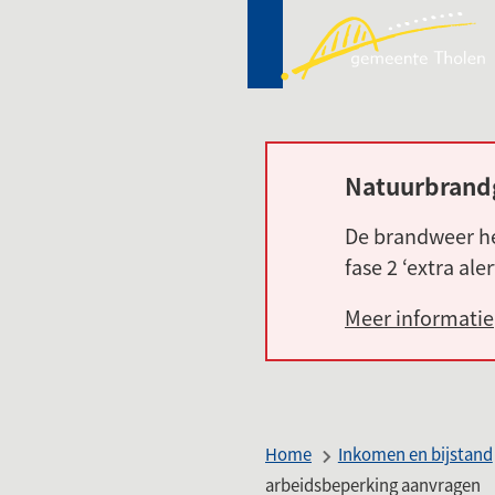
Mij
(Ver
Tho
naa
een
ext
web
Natuurbrand
Alarm:
De brandweer he
fase 2 ‘extra ale
Meer informatie
Home
Inkomen en bijstand
arbeidsbeperking aanvragen