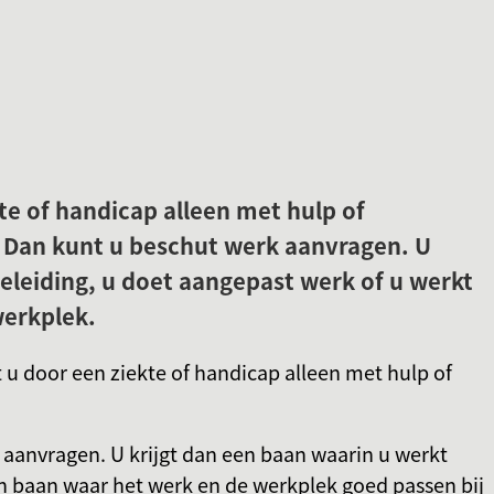
Gebruik
de
enter-
toets
om
een
te of handicap alleen met hulp of
waarde
te
 Dan kunt u beschut werk aanvragen. U
selecteren.
eleiding, u doet aangepast werk of u werkt
werkplek.
 u door een ziekte of handicap alleen met hulp of
aanvragen. U krijgt dan een baan waarin u werkt
n baan waar het werk en de werkplek goed passen bij