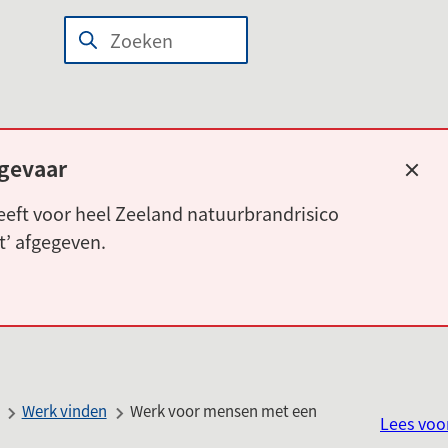
n
wijst
Zoeken
Wanneer
len
r
resultaten
beschikbaar
erne
zijn
site)
kun
gevaar
Slui
je
eft voor heel Zeeland natuurbrandrisico
hierdoor
rt’ afgegeven.
navigeren
door
pijl
omhoog
en
omlaag
Werk vinden
Werk voor mensen met een
te
Lees voo
gebruiken.