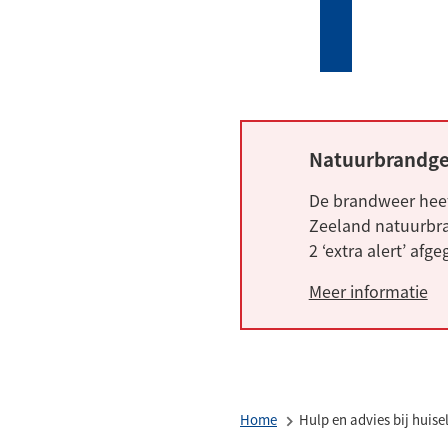
Mijn
Zoeken
(Verwijst
Tholen
naar
een
externe
website)
Natuurbrandge
Alarm:
De brandweer heef
Zeeland natuurbra
2 ‘extra alert’ afg
Meer informatie
Home
Hulp en advies bij huise