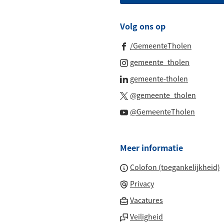
telefoonnu
Volg ons op
(Verwijst
/GemeenteTholen
naar
(Verwijst
gemeente_tholen
een
naar
(Verwijst
gemeente-tholen
externe
een
naar
(Verwijs
website)
@gemeente_tholen
externe
een
naar
(Verwijs
website)
@GemeenteTholen
externe
een
naar
website)
externe
een
website
Meer informatie
externe
website
Colofon (toegankelijkheid)
Privacy
(Verwijst
Vacatures
naar
Veiligheid