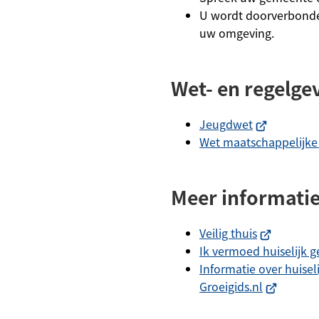
U wordt doorverbonden
uw omgeving.
Wet- en regelge
(Verwijst
Jeugdwet
naar
Wet maatschappelijke
een
externe
Meer informati
website)
(Verwijst
Veilig thuis
naar
Ik vermoed huiselijk 
een
Informatie over huisel
externe
(Verwijst
Groeigids.nl
website)
naar