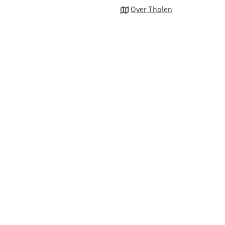
een
Over Tholen
externe
website)