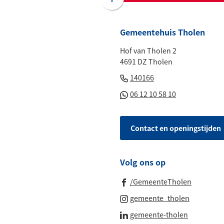
Scroll
naar
boven
Gemeentehuis Tholen
naar
Hof van Tholen 2
het
4691 DZ Tholen
begin
(Verwijst
van
140166
naar
de
(Verwijst
06 12 10 58 10
een
paginainhoud
naar
telefoonnummer)
een
Contact en openingstijden
Whatsapp
telefoonnu
Volg ons op
(Verwijst
/GemeenteTholen
naar
(Verwijst
gemeente_tholen
een
naar
(Verwijst
gemeente-tholen
externe
een