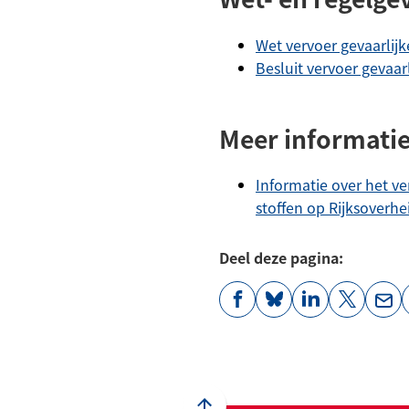
Wet vervoer gevaarlijk
Besluit vervoer gevaarl
Meer informati
Informatie over het ve
stoffen op Rijksoverhe
Deel deze pagina:
(Verwijst
(Verwijst
(Verwijst
(Verwijst
(Ver
naar
naar
naar
naar
naa
een
een
een
een
een
externe
externe
externe
externe
e-
website)
website)
website)
website)
mai