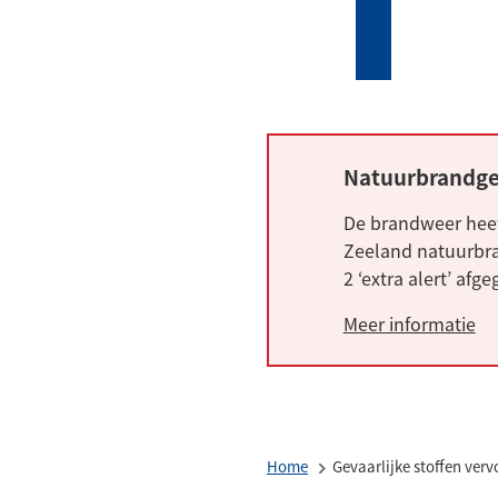
Mijn
Zoeken
(Verwijst
Tholen
naar
een
externe
website)
Natuurbrandge
Alarm:
De brandweer heef
Zeeland natuurbra
2 ‘extra alert’ afg
Meer informatie
Home
Gevaarlijke stoffen verv