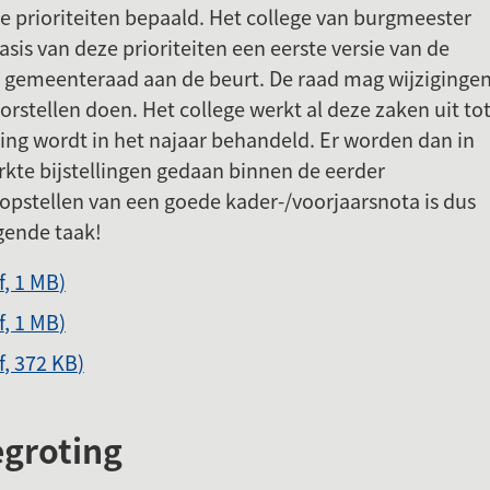
 prioriteiten bepaald. Het college van burgmeester
sis van deze prioriteiten een eerste versie van de
e gemeenteraad aan de beurt. De raad mag wijziginge
rstellen doen. Het college werkt al deze zaken uit to
ing wordt in het najaar behandeld. Er worden dan in
rkte bijstellingen gedaan binnen de eerder
opstellen van een goede kader-/voorjaarsnota is dus
gende taak!
f
, 1 MB
)
f
, 1 MB
)
f
, 372 KB
)
groting