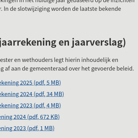
. In de slotwijziging worden de laatste bekende
jaarrekening en jaarverslag)
ster en wethouders legt hierin inhoudelijk en
ng af aan de gemeenteraad over het gevoerde beleid.
rekening 2025
(pdf
, 5 MB
)
rekening 2024
(pdf
, 34 MB
)
rekening 2023
(pdf
, 4 MB
)
kening 2024
(pdf
, 672 KB
)
kening 2023
(pdf
, 1 MB
)