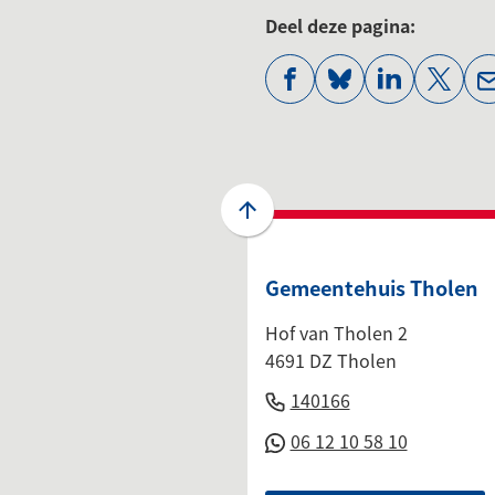
Deel deze pagina:
(Verwijst
(Verwijst
(Verwijst
(Verwi
naar
naar
naar
naar
een
een
een
een
externe
externe
externe
exter
website)
website)
website)
websi
Scroll
naar
boven
Gemeentehuis Tholen
naar
het
Hof van Tholen 2
begin
4691 DZ Tholen
van
(Verwijst
140166
de
naar
(Verwijst
06 12 10 58 10
paginainhoud
een
naar
telefoonnumme