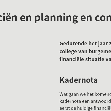
iën en planning en con
s
Gedurende het jaar 
college van burgemee
financiële situatie 
Kadernota
Wat gaan we het komende
kadernota een antwoord 
eerst de huidige financi