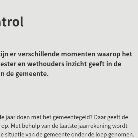
Gebruik
trol
de
enter-
toets
om
een
zijn er verschillende momenten waarop het
waarde
ster en wethouders inzicht geeft in de
te
van de gemeente.
selecteren.
 jaar doen met het gemeentegeld? Daar geeft de
op. Met behulp van de laatste jaarrekening wordt
ële situatie van de gemeente onder de loep genomen.