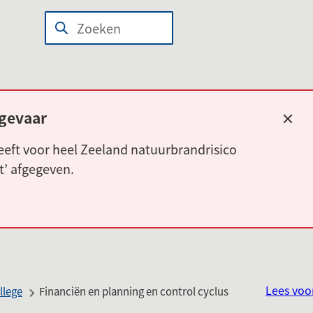
n
wijst
Zoeken
Wanneer
len
r
resultaten
beschikbaar
erne
zijn
site)
kun
gevaar
Slui
je
eft voor heel Zeeland natuurbrandrisico
hierdoor
rt’ afgegeven.
navigeren
door
pijl
omhoog
en
omlaag
Lees voo
te
llege
Financiën en planning en control cyclus
gebruiken.