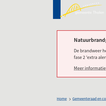
Mij
(Ver
Tho
naa
een
ext
web
Natuurbrand
Alarm:
De brandweer he
fase 2 ‘extra ale
Meer informatie
Home
Gemeenteraad en co