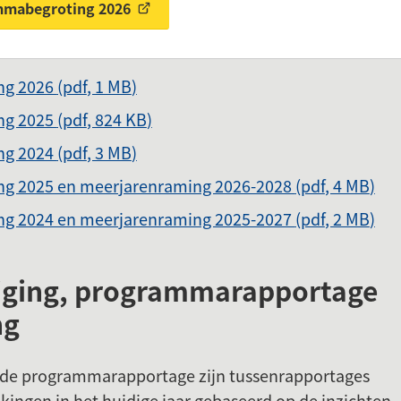
mmabegroting 2026
ing 2026
(pdf
, 1 MB
)
ing 2025
(pdf
, 824 KB
)
ing 2024
(pdf
, 3 MB
)
g 2025 en meerjarenraming 2026-2028
(pdf
, 4 MB
)
g 2024 en meerjarenraming 2025-2027
(pdf
, 2 MB
)
ziging, programmarapportage
ng
n de programmarapportage zijn tussenrapportages
jkingen in het huidige jaar gebaseerd op de inzichten