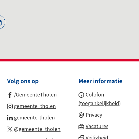
jst
(Verwijst
naar
een
ne
e-
te)
mailadres)
Volg ons op
Meer informatie
(Verwijst
/GemeenteTholen
Colofon
naar
(toegankelijkheid)
(Verwijst
gemeente_tholen
een
naar
Privacy
(Verwijst
gemeente-tholen
externe
een
naar
(Verwijst
Vacatures
(Verwijst
website)
@gemeente_tholen
externe
een
naar
naar
r)
Veiligheid