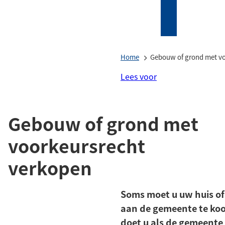
Mijn
Zoeken
(Verwijst
Tholen
naar
een
Home
Gebouw of grond met vo
externe
website)
Lees voor
Gebouw of grond met
voorkeursrecht
verkopen
Soms moet u uw huis of
aan de gemeente te koo
doet u als de gemeente