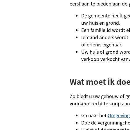
eerst aan te bieden aan de
De gemeente heeft ge
uw huis en grond.
Een familielid wordt e
Iemand anders wordt 
of erfenis eigenaar.
Uw huis of grond word
verkoop verkocht vanw
Wat moet ik do
Zo biedt u uw gebouw of g
voorkeursrecht te koop aan
Ga naar het
Omgeving
Doe de vergunningche
U ziet of de gemeente