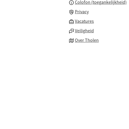
Colofon (toegankelijkheid)
Privacy
(Verwijst
Vacatures
naar
Veiligheid
een
Over Tholen
externe
website)