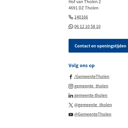
Hof van Tholen 2
het
4691 DZ Tholen
begin
(Verwijst
van
140166
naar
de
(Verwijst
06 12 10 58 10
een
paginainhoud
naar
telefoonnummer)
een
Contact en openingstijden
Whatsapp
telefoonnu
Volg ons op
(Verwijst
/GemeenteTholen
naar
(Verwijst
gemeente_tholen
een
naar
(Verwijst
gemeente-tholen
externe
een
naar
(Verwijs
website)
@gemeente_tholen
externe
een
naar
(Verwijs
website)
@GemeenteTholen
externe
een
naar
website)
externe
een