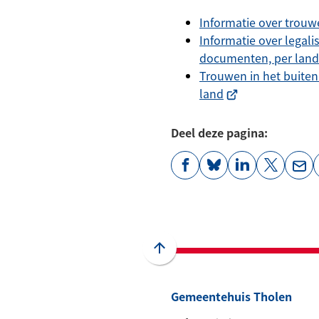
Informatie over trouw
Informatie over legali
documenten, per land
Trouwen in het buiten
(Verwijst
land
naar
een
Deel deze pagina:
externe
website)
(Verwijst
(Verwijst
(Verwijst
(Verwijst
(Ver
naar
naar
naar
naar
naa
een
een
een
een
een
externe
externe
externe
externe
e-
website)
website)
website)
website)
mai
Scroll
naar
boven
Gemeentehuis Tholen
naar