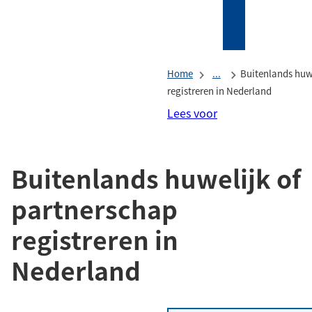
Mijn
Zoeken
(Verwijst
Tholen
naar
een
Home
...
Buitenlands huwe
externe
registreren in Nederland
website)
Lees voor
Buitenlands huwelijk of
partnerschap
registreren in
Nederland