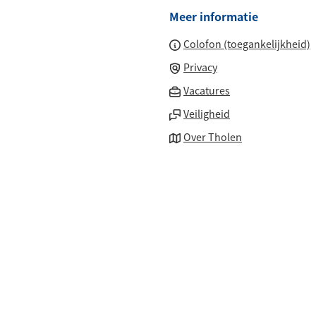
website
Meer informatie
externe
website
Colofon (toegankelijkheid)
Privacy
(Verwijst
Vacatures
naar
Veiligheid
een
Over Tholen
externe
website)