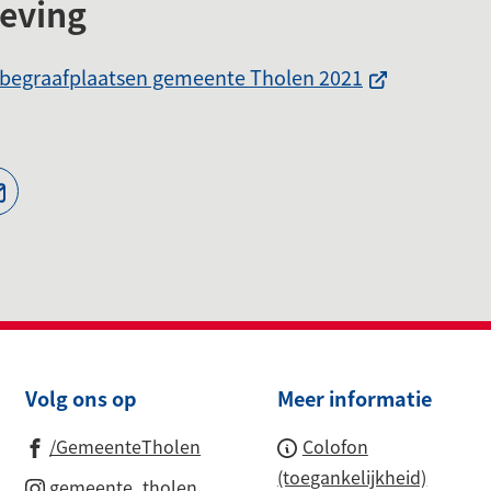
geving
(Verwijst
begraafplaatsen gemeente Tholen 2021
naar
een
externe
website)
jst
(Verwijst
naar
een
ne
e-
te)
mailadres)
Volg ons op
Meer informatie
(Verwijst
/GemeenteTholen
Colofon
naar
(toegankelijkheid)
(Verwijst
gemeente_tholen