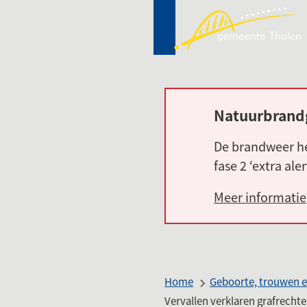
Mij
(Ver
Tho
naa
een
ext
web
Natuurbrand
Alarm:
De brandweer he
fase 2 ‘extra ale
Meer informatie
Home
Geboorte, trouwen e
Vervallen verklaren grafrecht