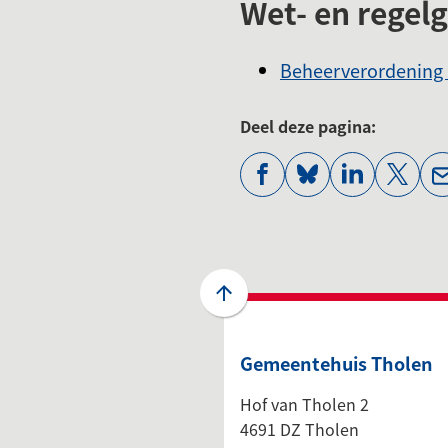
Wet- en regel
Beheerverordening 
Deel deze pagina:
(Verwijst
(Verwijst
(Verwijst
(Verwi
naar
naar
naar
naar
een
een
een
een
externe
externe
externe
exter
website)
website)
website)
websi
Scroll
naar
boven
Gemeentehuis Tholen
naar
het
Hof van Tholen 2
begin
4691 DZ Tholen