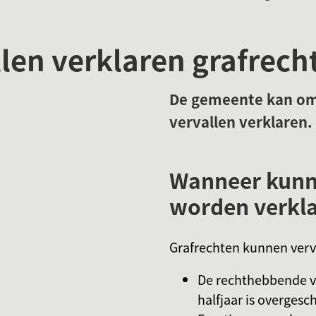
len verklaren grafrech
De gemeente kan om 
vervallen verklaren.
Wanneer kunne
worden verkl
Grafrechten kunnen verva
De rechthebbende va
halfjaar is overgesc