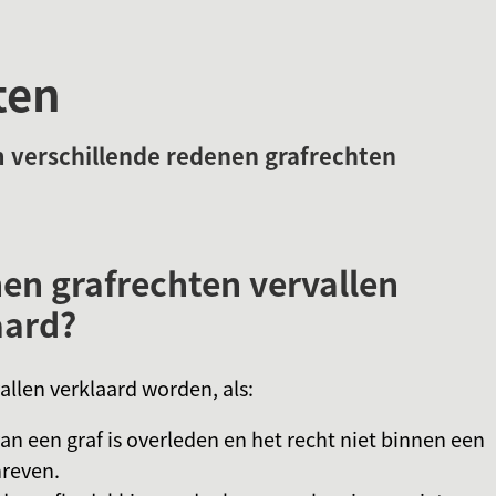
Gebruik
de
ten
enter-
toets
om
verschillende redenen grafrechten
een
waarde
te
n grafrechten vervallen
selecteren.
aard?
llen verklaard worden, als:
n een graf is overleden en het recht niet binnen een
hreven.