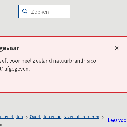
n
wijst
Zoeken
Wanneer
len
r
resultaten
beschikbaar
erne
zijn
site)
kun
gevaar
Slui
je
eft voor heel Zeeland natuurbrandrisico
hierdoor
rt’ afgegeven.
navigeren
door
pijl
omhoog
en
omlaag
n overlijden
Overlijden en begraven of cremeren
te
Lees voo
en
gebruiken.