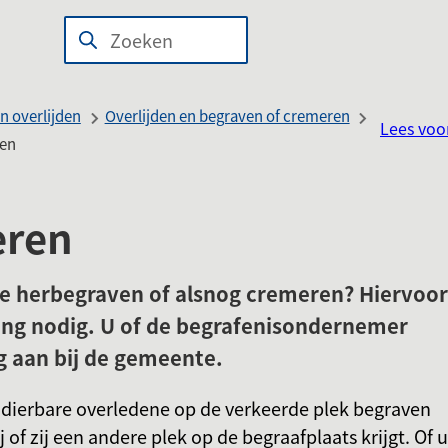
n
wijst
Zoeken
Wanneer
len
r
resultaten
beschikbaar
n overlijden
Overlijden en begraven of cremeren
Lees voo
erne
zijn
ren
site)
kun
je
hierdoor
eren
navigeren
door
ne herbegraven of alsnog cremeren? Hiervoor
pijl
ing nodig. U of de begrafenisondernemer
omhoog
g aan bij de gemeente.
en
omlaag
 dierbare overledene op de verkeerde plek begraven
te
hij of zij een andere plek op de begraafplaats krijgt. Of u
gebruiken.