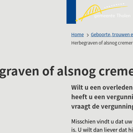
Mij
(Ver
Tho
naa
een
Home
Geboorte, trouwen e
ext
Herbegraven of alsnog creme
web
graven of alsnog crem
Wilt u een overlede
heeft u een vergunn
vraagt de vergunnin
Misschien vindt u dat uw
is. U wilt dan liever dat 