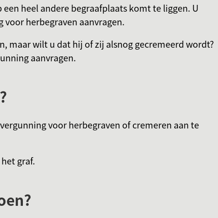
p een heel andere begraafplaats komt te liggen. U
Gebruik
g voor herbegraven aanvragen.
de
enter-
, maar wilt u dat hij of zij alsnog gecremeerd wordt?
toets
gunning aanvragen.
om
een
?
waarde
te
selecteren.
vergunning voor herbegraven of cremeren aan te
het graf.
oen?