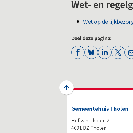
Wet- en regel
Wet op de lijkbezor
Deel deze pagina:
(Verwijst
(Verwijst
(Verwijst
(Verwi
naar
naar
naar
naar
een
een
een
een
externe
externe
externe
exter
website)
website)
website)
websi
Scroll
naar
boven
Gemeentehuis Tholen
naar
het
Hof van Tholen 2
begin
4691 DZ Tholen