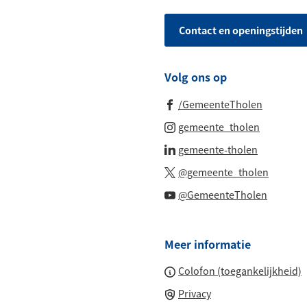
telefoonnummer)
een
Contact en openingstijden
Whatsapp
telefoonnu
Volg ons op
(Verwijst
/GemeenteTholen
naar
(Verwijst
gemeente_tholen
een
naar
(Verwijst
gemeente-tholen
externe
een
naar
(Verwijs
website)
@gemeente_tholen
externe
een
naar
(Verwijs
website)
@GemeenteTholen
externe
een
naar
website)
externe
een
website
Meer informatie
externe
website
Colofon (toegankelijkheid)
Privacy