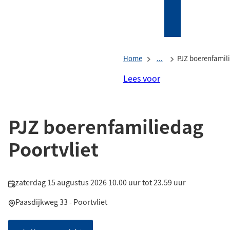
Mijn
Zoeken
(Verwijst
Tholen
naar
een
Home
...
PJZ boerenfamili
externe
website)
Lees voor
PJZ boerenfamiliedag
Poortvliet
Datum
zaterdag 15 augustus 2026 10.00 uur tot 23.59 uur
en
Locatie
Paasdijkweg 33
-
Poortvliet
tijd: