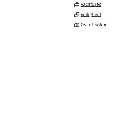
(Verwijst
Vacatures
naar
Veiligheid
een
Over Tholen
externe
website)