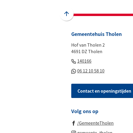
externe
externe
externe
externe
e-
website)
website)
website)
website)
mai
Scroll
naar
boven
Gemeentehuis Tholen
naar
Hof van Tholen 2
het
4691 DZ Tholen
begin
(Verwijst
van
140166
naar
de
(Verwijst
06 12 10 58 10
een
paginainhoud
naar
telefoonnummer)
een
Contact en openingstijden
Whatsapp
telefoonnu
Volg ons op
(Verwijst
/GemeenteTholen
naar
(Verwijst
gemeente_tholen