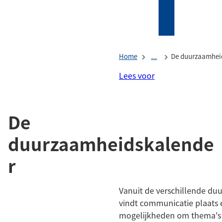
Mijn
Zoeken
(Verwijst
Tholen
naar
een
Home
...
De duurzaamhei
externe
website)
Lees voor
De
duurzaamheidskalende
r
Vanuit de verschillende d
vindt communicatie plaats e
mogelijkheden om thema's 