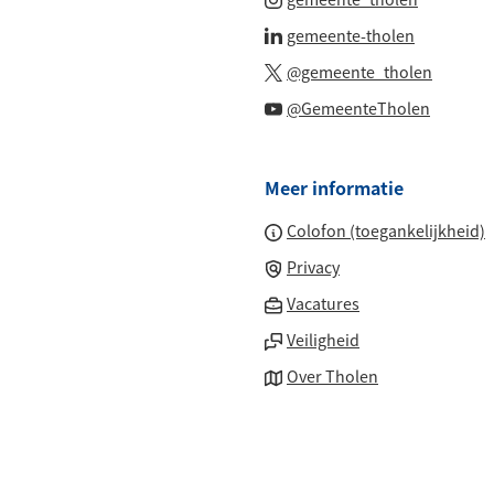
een
naar
(Verwijst
gemeente-tholen
externe
een
naar
(Verwijs
website)
@gemeente_tholen
externe
een
naar
(Verwijs
website)
@GemeenteTholen
externe
een
naar
website)
externe
een
website
Meer informatie
externe
website
Colofon (toegankelijkheid)
Privacy
(Verwijst
Vacatures
naar
Veiligheid
een
Over Tholen
externe
website)