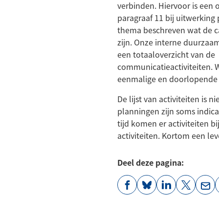
verbinden. Hiervoor is een o
paragraaf 11 bij uitwerking
thema beschreven wat de c
zijn. Onze interne duurzaa
een totaaloverzicht van de
communicatieactiviteiten. W
eenmalige en doorlopende a
De lijst van activiteiten is ni
planningen zijn soms indicat
tijd komen er activiteiten bi
activiteiten. Kortom een l
Deel deze pagina:
(Verwijst
(Verwijst
(Verwijst
(Verwijst
(Ver
naar
naar
naar
naar
naa
een
een
een
een
een