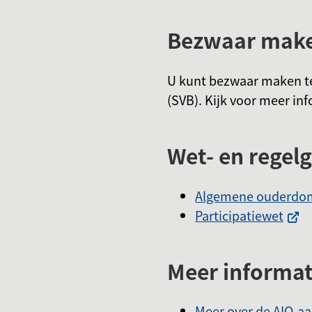
Bezwaar maken
U kunt bezwaar maken te
(SVB). Kijk voor meer in
Wet- en regel
Algemene ouderdo
(Verw
Participatiewet
naar
een
Meer informat
exte
webs
Meer over de AIO-aa