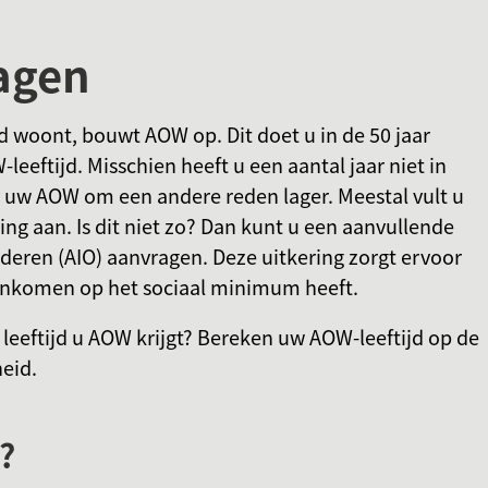
Gebruik
agen
de
enter-
toets
d woont, bouwt AOW op. Dit doet u in de 50 jaar
om
eeftijd. Misschien heeft u een aantal jaar niet in
een
 uw AOW om een andere reden lager. Meestal vult u
waarde
ing aan. Is dit niet zo? Dan kunt u een aanvullende
te
eren (AIO) aanvragen. Deze uitkering zorgt ervoor
selecteren.
inkomen op het sociaal minimum heeft.
 leeftijd u AOW krijgt? Bereken uw AOW-leeftijd op de
heid.
?