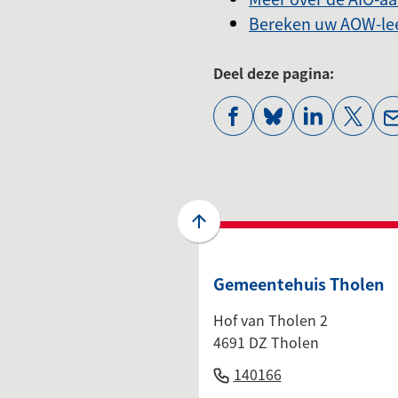
Bereken uw AOW-lee
Deel deze pagina:
(Verwijst
(Verwijst
(Verwijst
(Verwi
naar
naar
naar
naar
een
een
een
een
externe
externe
externe
exter
website)
website)
website)
websi
Scroll
naar
boven
Gemeentehuis Tholen
naar
het
Hof van Tholen 2
begin
4691 DZ Tholen
van
(Verwijst
140166
de
naar