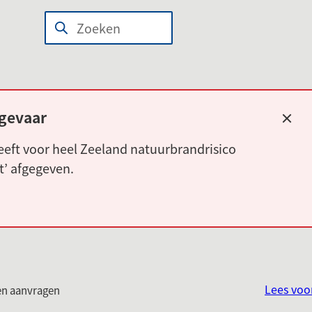
n
wijst
Zoeken
Wanneer
len
r
resultaten
beschikbaar
erne
zijn
site)
kun
gevaar
Slui
je
eft voor heel Zeeland natuurbrandrisico
hierdoor
rt’ afgegeven.
navigeren
door
pijl
omhoog
en
omlaag
Lees voo
te
en aanvragen
gebruiken.