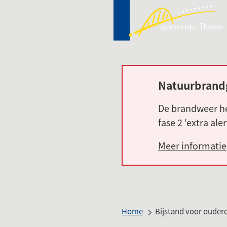
Mij
(Ver
Tho
naa
een
ext
web
Natuurbrand
Alarm:
De brandweer he
fase 2 ‘extra ale
Meer informatie
Home
Bijstand voor ouder