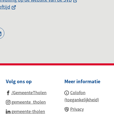
(Verwijst
naar
ftijd
naar
een
een
externe
externe
website)
website)
jst
(Verwijst
naar
een
ne
e-
te)
mailadres)
Volg ons op
Meer informatie
(Verwijst
/GemeenteTholen
Colofon
naar
(toegankelijkheid)
(Verwijst
gemeente_tholen
een
naar
Privacy
(Verwijst
gemeente-tholen
externe