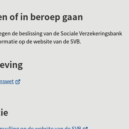
 of in beroep gaan
gen de beslissing van de Sociale Verzekeringsbank
formatie op de website van de SVB.
geving
(Verwijst
mswet
ijst
naar
een
externe
ie
rne
website)
ite)
(Verwijst
nvulling op de website van de SVB