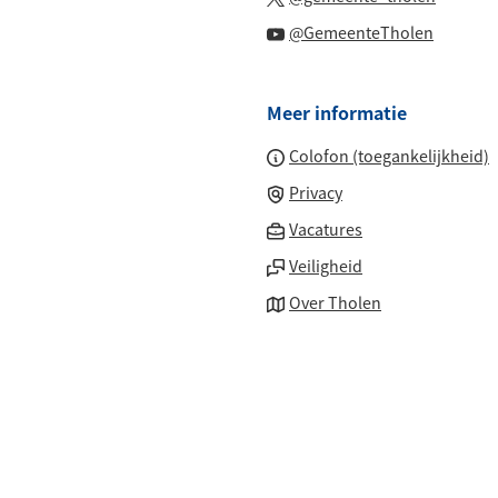
externe
een
naar
(Verwijs
website)
@GemeenteTholen
externe
een
naar
website)
externe
een
website
Meer informatie
externe
website
Colofon (toegankelijkheid)
Privacy
(Verwijst
Vacatures
naar
Veiligheid
een
Over Tholen
externe
website)