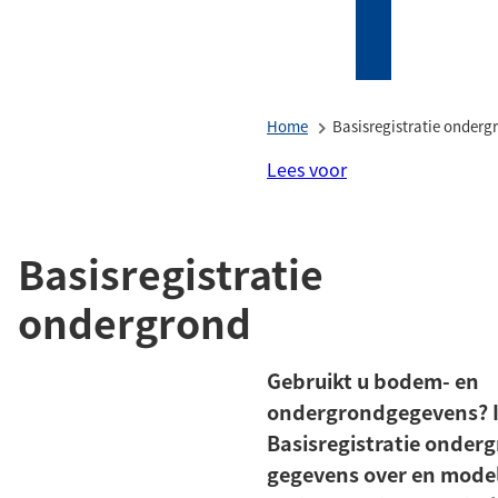
Mijn
Zoeken
(Verwijst
Tholen
naar
een
Home
Basisregistratie onderg
externe
website)
Lees voor
Basisregistratie
ondergrond
Gebruikt u bodem- en
ondergrondgegevens? I
Basisregistratie onder
gegevens over en mode