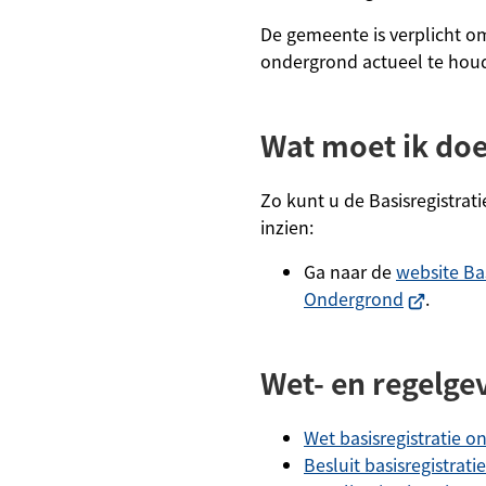
De gemeente is verplicht o
ondergrond actueel te hou
Wat moet ik do
Zo kunt u de Basisregistra
inzien:
Ga naar de
website Bas
(Verwijst
Ondergrond
.
naar
een
Wet- en regelge
externe
website)
Wet basisregistratie 
Besluit basisregistrat