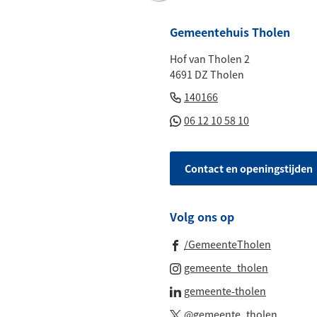
naar
boven
Gemeentehuis Tholen
naar
Hof van Tholen 2
het
4691 DZ Tholen
begin
(Verwijst
van
140166
naar
de
(Verwijst
06 12 10 58 10
een
paginainhoud
naar
telefoonnummer)
een
Contact en openingstijden
Whatsapp
telefoonnu
Volg ons op
(Verwijst
/GemeenteTholen
naar
(Verwijst
gemeente_tholen
een
naar
(Verwijst
gemeente-tholen
externe
een
naar
(Verwijs
website)
@gemeente_tholen