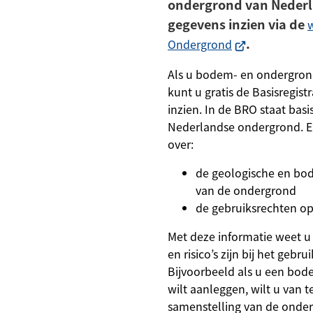
ondergrond van Nederl
gegevens inzien via de
w
(Verwijst
.
Ondergrond
naar
Als u bodem- en ondergron
een
kunt u gratis de Basisregis
externe
inzien. In de BRO staat basi
website)
Nederlandse ondergrond. Er
over:
de geologische en b
van de ondergrond
de gebruiksrechten o
Met deze informatie weet u
en risico’s zijn bij het geb
Bijvoorbeeld als u een bod
wilt aanleggen, wilt u van 
samenstelling van de onder