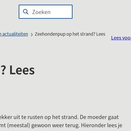
n
wijst
Zoeken
Wanneer
len
r
resultaten
beschikbaar
 actualiteiten
Zeehondenpup op het strand? Lees
Lees voo
erne
zijn
site)
kun
je
hierdoor
? Lees
navigeren
door
pijl
omhoog
en
omlaag
kker uit te rusten op het strand. De moeder gaat
te
t (meestal) gewoon weer terug. Hieronder lees je
gebruiken.