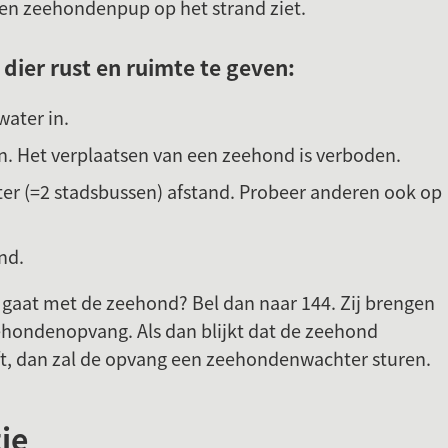
een zeehondenpup op het strand ziet.
Gebruik
de
 dier rust en ruimte te geven:
enter-
toets
water in.
om
an. Het verplaatsen van een zeehond is verboden.
een
r (=2 stadsbussen) afstand. Probeer anderen ook op
waarde
te
selecteren.
jnd.
ed gaat met de zeehond? Bel dan naar 144. Zij brengen
ehondenopvang. Als dan blijkt dat de zeehond
ft, dan zal de opvang een zeehondenwachter sturen.
ie