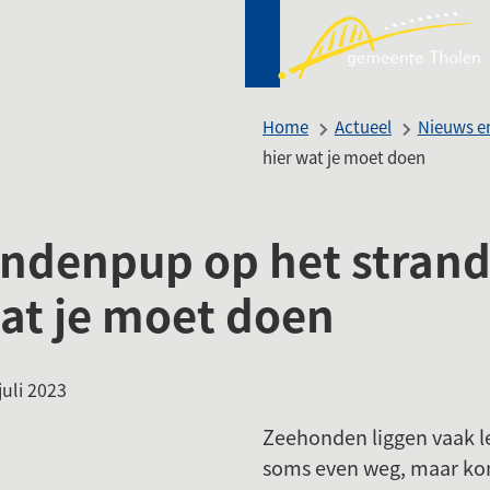
Mij
(Ver
Tho
naa
een
Home
Actueel
Nieuws en
ext
hier wat je moet doen
web
ndenpup op het strand
wat je moet doen
:
uli 2023
Zeehonden liggen vaak le
soms even weg, maar kom