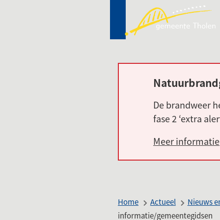
Mij
(Ver
Tho
naa
een
ext
web
Natuurbrand
Alarm:
De brandweer he
fase 2 ‘extra ale
Meer informatie
Home
Actueel
Nieuws en
informatie/gemeentegidsen