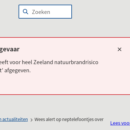
n
wijst
Zoeken
Wanneer
len
r
resultaten
beschikbaar
erne
zijn
site)
kun
gevaar
Slui
je
eft voor heel Zeeland natuurbrandrisico
hierdoor
rt’ afgegeven.
navigeren
door
pijl
omhoog
en
omlaag
 actualiteiten
Wees alert op neptelefoontjes over
te
Lees voo
gebruiken.