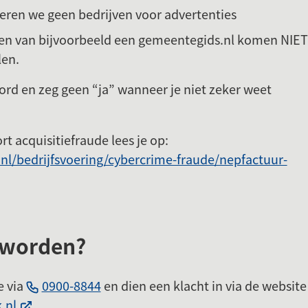
ren we geen bedrijven voor advertenties
ren van bijvoorbeeld een gemeentegids.nl komen NIET
en.
rd en zeg geen “ja” wanneer je niet zeker weet
rt acquisitiefraude lees je op:
l/bedrijfsvoering/cybercrime-fraude/nepfactuur-
t
eworden?
)
(Verwijst
e via
0900-8844
en dien een klacht in via de website
(Verwijst
naar
.nl