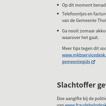
Op dit moment benade
Telefoontjes en factu
van de Gemeente Thol
Ga nooit zomaar akkoo
waarover het gaat.
Meer tips tegen dit soo
www.mkbservicedesk.n
(Verwijs
gemeentegids
naar
een
externe
Slachtoffer g
website
Doe aangifte bij de politi
van
www.fraudehelpdesk