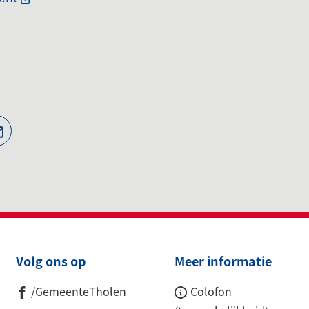
naar
een
een
telefoonnummer)
externe
website)
jst
(Verwijst
naar
een
ne
e-
te)
mailadres)
Volg ons op
Meer informatie
(Verwijst
/GemeenteTholen
Colofon